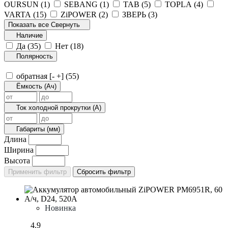
OURSUN (
1
)
SEBANG (
1
)
TAB (
5
)
TOPLA (
4
)
VARTA (
15
)
ZiPOWER (
2
)
ЗВЕРЬ (
3
)
Показать все
Свернуть
Наличие
Да (
35
)
Нет (
18
)
Полярность
обратная [- +] (
55
)
Ёмкость (Ач)
Ток холодной прокрутки (А)
Габариты (мм)
Длина
Ширина
Высота
Новинка
4.9