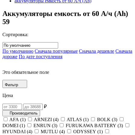
аккумуляторы емкость от 60 А/ч (Ah)
Аккумуляторы емкость от 60 А/ч (Ah)
59
Сортировка:
По умолчанию
Сначала популярные
Сначала дешевле
Сначала
дороже
По дате поступления
Это обязательное поле
Фильтр
Цена
₽
Производитель
AFA (
1
)
ARNEZI (
4
)
ATLAS (
1
)
BOLK (
3
)
DOMEI (
1
)
ENRUN (
3
)
FURUKAWA BATTERY (
3
)
HYUNDAI (
4
)
MUTLU (
4
)
ODYSSEY (
1
)