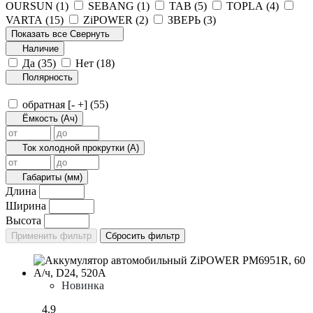
OURSUN (
1
)
SEBANG (
1
)
TAB (
5
)
TOPLA (
4
)
VARTA (
15
)
ZiPOWER (
2
)
ЗВЕРЬ (
3
)
Показать все
Свернуть
Наличие
Да (
35
)
Нет (
18
)
Полярность
обратная [- +] (
55
)
Ёмкость (Ач)
Ток холодной прокрутки (А)
Габариты (мм)
Длина
Ширина
Высота
Новинка
4.9