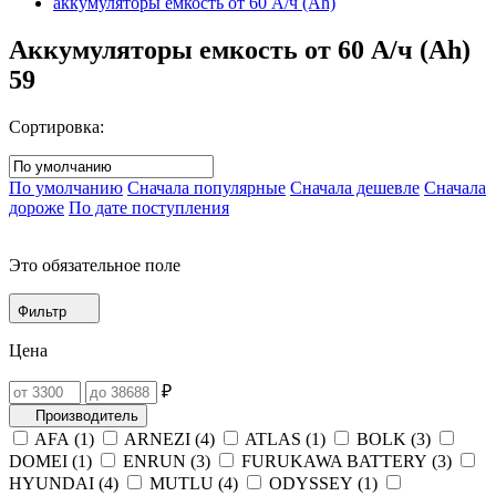
аккумуляторы емкость от 60 А/ч (Ah)
Аккумуляторы емкость от 60 А/ч (Ah)
59
Сортировка:
По умолчанию
Сначала популярные
Сначала дешевле
Сначала
дороже
По дате поступления
Это обязательное поле
Фильтр
Цена
₽
Производитель
AFA (
1
)
ARNEZI (
4
)
ATLAS (
1
)
BOLK (
3
)
DOMEI (
1
)
ENRUN (
3
)
FURUKAWA BATTERY (
3
)
HYUNDAI (
4
)
MUTLU (
4
)
ODYSSEY (
1
)