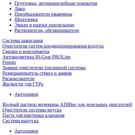
Грунтовки, антикоррозийные покрытия
Лаки
Преобразователи ржавчины
Шпатлевка
Эмали и краски аэрозольные
Растворители, обезжириватели
Система зажигания
Очистители систем кондиционирования воздуха
Смазки и консерванты
Автокосметика Hi-Gear PROLine
Fenom
Зимние очистители топливной системы
Размораживатель стекол и замков
Раскоксователи
Жидкости для ГУРа
Автохимия
Водный раствор мочевины ADBlue для дизельных двигателей
Очистители системы впуска
Паста для притирки клапанов
Система выпуска
Автохимия