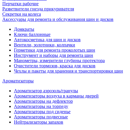
Перчатки рабочие
Разветвители гнезда прикуривателя
Секретки на колеса
Аксессуары для ремонта и обслуживания ‎шин и дисков
Домкраты
Ключи баллонные
Автокосметика для шин и дисков
Вентили, золотники, колпачки
Герметики для ремонта проколотых шин
Инструмент и наборы для ремонта шин
Манометры, измерители глубины протектора
Очистители тормозов, краска для дисков
Чехлы и пакеты для хранения и транспортировки шин
Ароматизаторы
Ароматизатор аэрозоль/гранулы
Ароматизаторы воздуха в карманы дверей
Ароматизаторы на дефлектор
Ароматизаторы на торпеду
Ароматизаторы под сиденье
Ароматизаторы подвесные
Нейтрализаторы запахов