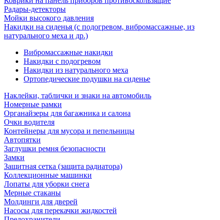
Коврики на панель приборов противоскользящие
Радары-детекторы
Мойки высокого давления
Накидки на сиденья (с подогревом, вибромассажные, из
натурального меха и др.)
Вибромассажные накидки
Накидки с подогревом
Накидки из натурального меха
Ортопедические подушки на сиденье
Наклейки, таблички и знаки на автомобиль
Номерные рамки
Органайзеры для багажника и салона
Очки водителя
Контейнеры для мусора и пепельницы
Автопятки
Заглушки ремня безопасности
Замки
Защитная сетка (защита радиатора)
Коллекционные машинки
Лопаты для уборки снега
Мерные стаканы
Молдинги для дверей
Насосы для перекачки жидкостей
Предохранители