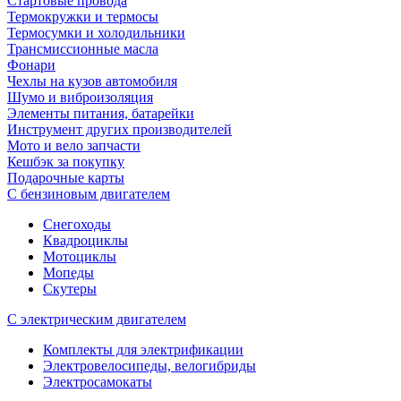
Стартовые провода
Термокружки и термосы
Термосумки и холодильники
Трансмиссионные масла
Фонари
Чехлы на кузов автомобиля
Шумо и виброизоляция
Элементы питания, батарейки
Инструмент других производителей
Мото и вело запчасти
Кешбэк за покупку
Подарочные карты
С бензиновым двигателем
Снегоходы
Квадроциклы
Мотоциклы
Мопеды
Скутеры
С электрическим двигателем
Комплекты для электрификации
Электровелосипеды, велогибриды
Электросамокаты