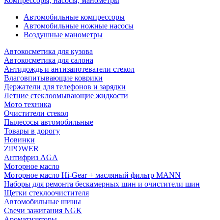
Компрессоры, насосы, манометры
Автомобильные компрессоры
Автомобильные ножные насосы
Воздушные манометры
Автокосметика для кузова
Автокосметика для салона
Антидождь и антизапотеватели стекол
Влаговпитывающие коврики
Держатели для телефонов и зарядки
Летние стеклоомывающие жидкости
Мото техника
Очистители стекол
Пылесосы автомобильные
Товары в дорогу
Новинки
ZiPOWER
Антифриз AGA
Моторное масло
Моторное масло Hi-Gear + масляный фильтр MANN
Наборы для ремонта бескамерных шин и очистители шин
Щетки стеклоочистителя
Автомобильные шины
Свечи зажигания NGK
Ароматизаторы