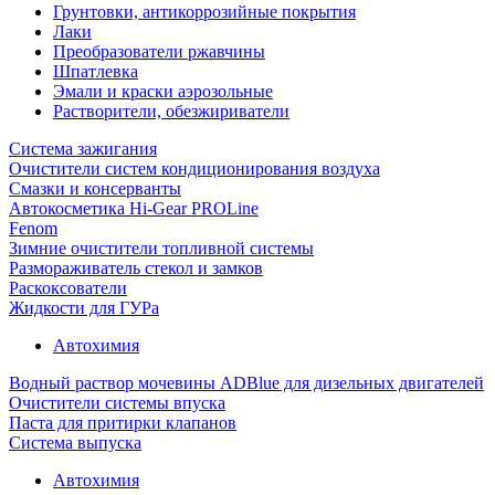
Грунтовки, антикоррозийные покрытия
Лаки
Преобразователи ржавчины
Шпатлевка
Эмали и краски аэрозольные
Растворители, обезжириватели
Система зажигания
Очистители систем кондиционирования воздуха
Смазки и консерванты
Автокосметика Hi-Gear PROLine
Fenom
Зимние очистители топливной системы
Размораживатель стекол и замков
Раскоксователи
Жидкости для ГУРа
Автохимия
Водный раствор мочевины ADBlue для дизельных двигателей
Очистители системы впуска
Паста для притирки клапанов
Система выпуска
Автохимия