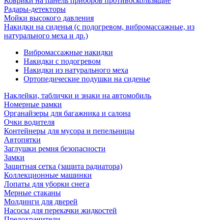
Коврики на панель приборов противоскользящие
Радары-детекторы
Мойки высокого давления
Накидки на сиденья (с подогревом, вибромассажные, из
натурального меха и др.)
Вибромассажные накидки
Накидки с подогревом
Накидки из натурального меха
Ортопедические подушки на сиденье
Наклейки, таблички и знаки на автомобиль
Номерные рамки
Органайзеры для багажника и салона
Очки водителя
Контейнеры для мусора и пепельницы
Автопятки
Заглушки ремня безопасности
Замки
Защитная сетка (защита радиатора)
Коллекционные машинки
Лопаты для уборки снега
Мерные стаканы
Молдинги для дверей
Насосы для перекачки жидкостей
Предохранители