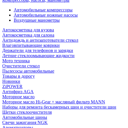
Компрессоры, насосы, манометры
Автомобильные компрессоры
Автомобильные ножные насосы
Воздушные манометры
Автокосметика для кузова
Автокосметика для салона
Антидождь и антизапотеватели стекол
Влаговпитывающие коврики
Держатели для телефонов и зарядки
Летние стеклоомывающие жидкости
Мото техника
Очистители стекол
Пылесосы автомобильные
Товары в дорогу
Новинки
ZiPOWER
Антифриз AGA
Моторное масло
Моторное масло Hi-Gear + масляный фильтр MANN
Наборы для ремонта бескамерных шин и очистители шин
Щетки стеклоочистителя
Автомобильные шины
Свечи зажигания NGK
Ароматизаторы