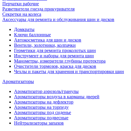
Перчатки рабочие
Разветвители гнезда прикуривателя
Секретки на колеса
Аксессуары для ремонта и обслуживания ‎шин и дисков
Домкраты
Ключи баллонные
Автокосметика для шин и дисков
Вентили, золотники, колпачки
Герметики для ремонта проколотых шин
Инструмент и наборы для ремонта шин
Манометры, измерители глубины протектора
Очистители тормозов, краска для дисков
Чехлы и пакеты для хранения и транспортировки шин
Ароматизаторы
Ароматизатор аэрозоль/гранулы
Ароматизаторы воздуха в карманы дверей
Ароматизаторы на дефлектор
Ароматизаторы на торпеду
Ароматизаторы под сиденье
Ароматизаторы подвесные
Нейтрализаторы запахов