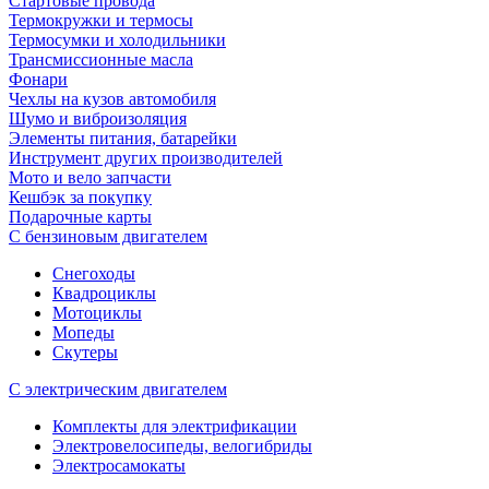
Стартовые провода
Термокружки и термосы
Термосумки и холодильники
Трансмиссионные масла
Фонари
Чехлы на кузов автомобиля
Шумо и виброизоляция
Элементы питания, батарейки
Инструмент других производителей
Мото и вело запчасти
Кешбэк за покупку
Подарочные карты
С бензиновым двигателем
Снегоходы
Квадроциклы
Мотоциклы
Мопеды
Скутеры
С электрическим двигателем
Комплекты для электрификации
Электровелосипеды, велогибриды
Электросамокаты