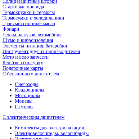
Солнцезащитные шторки
Стартовые провода
Термокружки и термосы
Термосумки и холодильники
Трансмиссионные масла
Фонари
Чехлы на кузов автомобиля
Шумо и виброизоляция
Элементы питания, батарейки
Инструмент других производителей
Мото и вело запчасти
Кешбэк за покупку
Подарочные карты
С бензиновым двигателем
Снегоходы
Квадроциклы
Мотоциклы
Мопеды
Скутеры
С электрическим двигателем
Комплекты для электрификации
Электровелосипеды, велогибриды
Электросамокаты