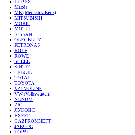
LUBEX
Mazda
MB (Mercedes-Вenz)
MITSUBISHI
MOBIL
MOTUL
NISSAN
OLEOBLITZ
PETRONAS
ROLF
ROWE
SHELL
SINTEC
TEBOIL
TOTAL
TOYOTA
VALVOLINE
VW (Volkswagen)
XENUM
ZIC
ЛУКОЙЛ
EXEED
GAZPROMNEFT
JAECOO
LOPAL