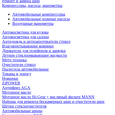
Ремонт и замена шин
Компрессоры, насосы, манометры
Автомобильные компрессоры
Автомобильные ножные насосы
Воздушные манометры
Автокосметика для кузова
Автокосметика для салона
Антидождь и антизапотеватели стекол
Влаговпитывающие коврики
Держатели для телефонов и зарядки
Летние стеклоомывающие жидкости
Мото техника
Очистители стекол
Пылесосы автомобильные
Товары в дорогу
Новинки
ZiPOWER
Антифриз AGA
Моторное масло
Моторное масло Hi-Gear + масляный фильтр MANN
Наборы для ремонта бескамерных шин и очистители шин
Щетки стеклоочистителя
Автомобильные шины