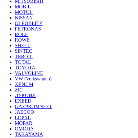
MITSUBISHI
MOBIL
MOTUL
NISSAN
OLEOBLITZ
PETRONAS
ROLF
ROWE
SHELL
SINTEC
TEBOIL
TOTAL
TOYOTA
VALVOLINE
VW (Volkswagen)
XENUM
ZIC
ЛУКОЙЛ
EXEED
GAZPROMNEFT
JAECOO
LOPAL
MOPAR
OMODA
TAKAYAMA