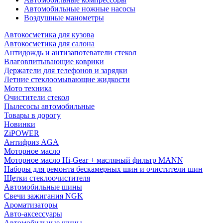
Автомобильные ножные насосы
Воздушные манометры
Автокосметика для кузова
Автокосметика для салона
Антидождь и антизапотеватели стекол
Влаговпитывающие коврики
Держатели для телефонов и зарядки
Летние стеклоомывающие жидкости
Мото техника
Очистители стекол
Пылесосы автомобильные
Товары в дорогу
Новинки
ZiPOWER
Антифриз AGA
Моторное масло
Моторное масло Hi-Gear + масляный фильтр MANN
Наборы для ремонта бескамерных шин и очистители шин
Щетки стеклоочистителя
Автомобильные шины
Свечи зажигания NGK
Ароматизаторы
Авто-аксессуары
Автомобильные шины