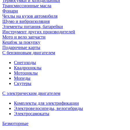
Термосумки и холодильники
Трансмиссионные масла
Фонари
Чехлы на кузов автомобиля
Шумо и виброизоляция
Элементы питания, батарейки
Инструмент других производителей
Мото и вело запчасти
Кешбэк за покупку
Подарочные карты
С бензиновым двигателем
Снегоходы
Квадроциклы
Мотоциклы
Мопеды
Скутеры
С электрическим двигателем
Комплекты для электрификации
Электровелосипеды, велогибриды
Электросамокаты
Безмоторные