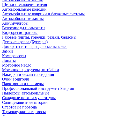
Щетки стеклоочистителя
Автомобильные колодки
Автомобильные коврики и багажные системы
Автомобильные лампы
Аккумуляторы
Велосипеды и самокаты
Видеорегистраторы
Газовые плиты, горелки, резаки, баллоны
Детские кресла (Бустеры)
Домкраты и товары для смены колес
Замки
Компрессоры
Лопаты
Моторное масло
Мотоциклы, скутеры, питбайки
Накидки и чехлы на сидения
Очки водителя
Парктроники и камеры
Профессиональный инструмент Snap-on
Пылесосы автомобильные
Складные ножи и мультитулы
Солнцезащитные шторки
Стартовые провода
Термокружки и термосы