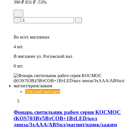
390 ₽
831 ₽
-53%
Во всех
магазинах
4 шт.
В магазине
ул. Рогожский вал
0 шт.
Покупай выгодно
5
Фонарь светильник рабоч серия КОСМОС
(KOS703B)/5ВтCOB+1ВтLED/кол
линза/3xAAА/ABSпл/магнит/крюк/зажим