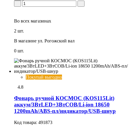
Во всех
магазинах
2 шт.
В магазине
ул. Рогожский вал
0 шт.
Покупай выгодно
4.8
Фонарь ручной КОСМОС (KOS115Lit)
аккум/3ВтLED+3ВтCOB/Li-ion 18650
1200mAh/ABS-пл/индикатор/USB-шнур
Код товара:
491873