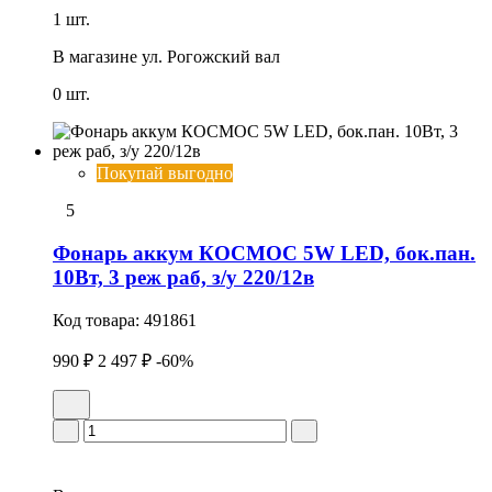
1 шт.
В магазине
ул. Рогожский вал
0 шт.
Покупай выгодно
5
Фонарь аккум КОСМОС 5W LED, бок.пан.
10Вт, 3 реж раб, з/у 220/12в
Код товара:
491861
990 ₽
2 497 ₽
-60%