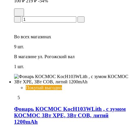
100 ₽
219 ₽
-54%
Во всех
магазинах
9 шт.
В магазине
ул. Рогожский вал
1 шт.
Покупай выгодно
5
Фонарь КОСМОС KocH103WLith , с зумом
КОСМОС 3Вт ХРЕ, 3Вт СОВ, литий
1200mAh