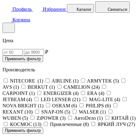
Профиль
Избранное
Каталог
Связаться
Корзина
Цена
₽
Применить фильтр
Производитель
NITECORE (
1
)
AIRLINE (
1
)
ARMYTEK (
5
)
AVS (
1
)
BERKUT (
1
)
CAMELION (
24
)
CARPOINT (
1
)
ENERGIZER (
4
)
ERA (
4
)
JETBEAM (
4
)
LED LENSER (
21
)
MAG-LITE (
4
)
NOVA BRIGHT (
1
)
OSRAM (
6
)
PHILIPS (
6
)
REXANT (
10
)
SNAP-ON (
5
)
WALSER (
1
)
WUBEN (
5
)
ZiPOWER (
3
)
АвтоDело (
1
)
КИТАЙ (
1
)
КОСМОС (
13
)
Привлеченные (
8
)
ЯРКИЙ ЛУЧ (
27
)
Применить фильтр