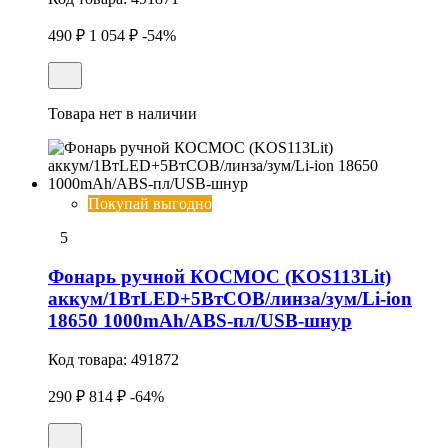
490 ₽
1 054 ₽
-54%
Товара нет в наличии
Покупай выгодно
5
Фонарь ручной КОСМОС (KOS113Lit)
аккум/1ВтLED+5ВтCOB/линза/зум/Li-ion
18650 1000mAh/ABS-пл/USB-шнур
Код товара:
491872
290 ₽
814 ₽
-64%