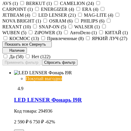
AVS (
1
)
BERKUT (
1
)
CAMELION (
24
)
CARPOINT (
1
)
ENERGIZER (
4
)
ERA (
4
)
JETBEAM (
4
)
LED LENSER (
21
)
MAG-LITE (
4
)
NOVA BRIGHT (
1
)
OSRAM (
6
)
PHILIPS (
6
)
REXANT (
10
)
SNAP-ON (
5
)
WALSER (
1
)
WUBEN (
5
)
ZiPOWER (
3
)
АвтоDело (
1
)
КИТАЙ (
1
)
КОСМОС (
13
)
Привлеченные (
8
)
ЯРКИЙ ЛУЧ (
27
)
Показать все
Свернуть
Наличие
Да (
58
)
Нет (
122
)
Покупай выгодно
4.9
LED LENSER Фонарь I9R
Код товара:
294936
2 590 ₽
6 750 ₽
-62%