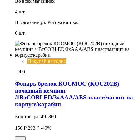
Во всех
магазинах
4 шт.
В магазине
ул. Рогожский вал
0 шт.
Покупай выгодно
4.9
Фонарь брелок КОСМОС (KOC202B)
походный кемпинг
/1ВтCOBLED/3xAAA/ABS-пласт/магнит на
корпусе/карабин
Код товара:
491860
150 ₽
293 ₽
-49%