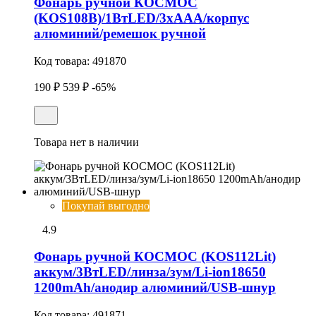
Фонарь ручной КОСМОС
(KOS108B)/1ВтLED/3xAAА/корпус
алюминий/ремешок ручной
Код товара:
491870
190 ₽
539 ₽
-65%
Товара нет в наличии
Покупай выгодно
4.9
Фонарь ручной КОСМОС (KOS112Lit)
аккум/3ВтLED/линза/зум/Li-ion18650
1200mAh/анодир алюминий/USB-шнур
Код товара:
491871