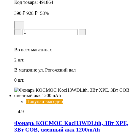
Код товара:
491864
390 ₽
928 ₽
-58%
Во всех
магазинах
2 шт.
В магазине
ул. Рогожский вал
0 шт.
Покупай выгодно
4.9
Фонарь КОСМОС KocH3WDLith, 3Вт ХРЕ,
3Вт СОВ, сменный акк 1200mAh