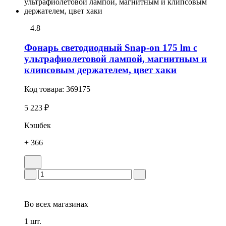
4.8
Фонарь светодиодный Snap-on 175 lm с
ультрафиолетовой лампой, магнитным и
клипсовым держателем, цвет хаки
Код товара:
369175
5 223 ₽
Кэшбек
+ 366
Во всех
магазинах
1 шт.