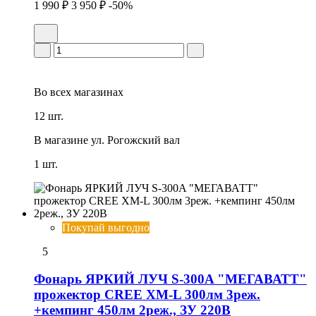
1 990 ₽
3 950 ₽
-50%
Во всех
магазинах
12 шт.
В магазине
ул. Рогожский вал
1 шт.
Покупай выгодно
5
Фонарь ЯРКИЙ ЛУЧ S-300A "МЕГАВАТТ"
прожектор CREE XM-L 300лм 3реж.
+кемпинг 450лм 2реж., ЗУ 220В