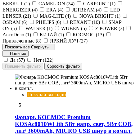
BERKUT (
1
)
CAMELION (
24
)
CARPOINT (
1
)
ENERGIZER (
4
)
ERA (
4
)
JETBEAM (
4
)
LED
LENSER (
21
)
MAG-LITE (
4
)
NOVA BRIGHT (
1
)
OSRAM (
6
)
PHILIPS (
6
)
REXANT (
10
)
SNAP-
ON (
5
)
WALSER (
1
)
WUBEN (
5
)
ZiPOWER (
3
)
АвтоDело (
1
)
КИТАЙ (
1
)
КОСМОС (
13
)
Привлеченные (
8
)
ЯРКИЙ ЛУЧ (
27
)
Показать все
Свернуть
Наличие
Да (
57
)
Нет (
122
)
Покупай выгодно
5
Фонарь КОСМОС Premium
KOSAc8010WLith 5Вт напр. свет, 5Вт СОВ,
лит/ 3600mAh, MICRO USB шнур в компл.