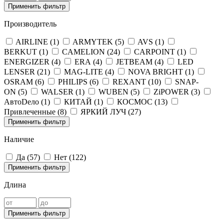
Применить фильтр
Производитель
AIRLINE (
1
)
ARMYTEK (
5
)
AVS (
1
)
BERKUT (
1
)
CAMELION (
24
)
CARPOINT (
1
)
ENERGIZER (
4
)
ERA (
4
)
JETBEAM (
4
)
LED
LENSER (
21
)
MAG-LITE (
4
)
NOVA BRIGHT (
1
)
OSRAM (
6
)
PHILIPS (
6
)
REXANT (
10
)
SNAP-
ON (
5
)
WALSER (
1
)
WUBEN (
5
)
ZiPOWER (
3
)
АвтоDело (
1
)
КИТАЙ (
1
)
КОСМОС (
13
)
Привлеченные (
8
)
ЯРКИЙ ЛУЧ (
27
)
Применить фильтр
Наличие
Да (
57
)
Нет (
122
)
Применить фильтр
Длина
Применить фильтр