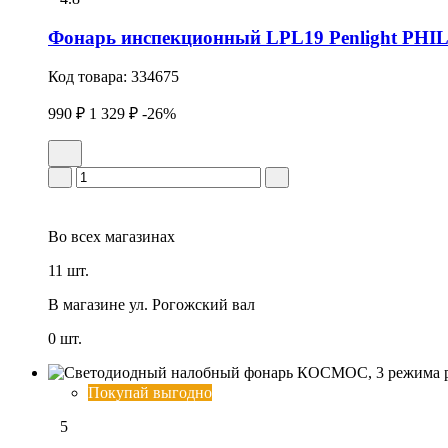
Фонарь инспекционный LPL19 Penlight PHILI
Код товара:
334675
990 ₽
1 329 ₽
-26%
Во всех
магазинах
11 шт.
В магазине
ул. Рогожский вал
0 шт.
Покупай выгодно
5