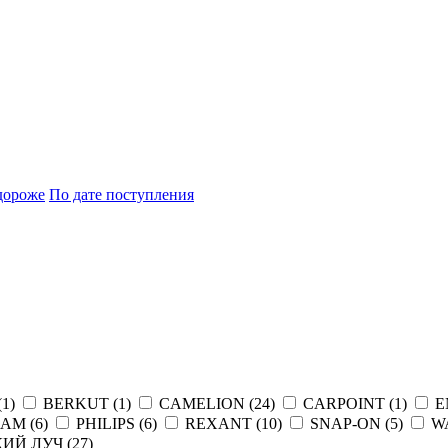
дороже
По дате поступления
(
1
)
BERKUT (
1
)
CAMELION (
24
)
CARPOINT (
1
)
E
AM (
6
)
PHILIPS (
6
)
REXANT (
10
)
SNAP-ON (
5
)
W
ИЙ ЛУЧ (
27
)