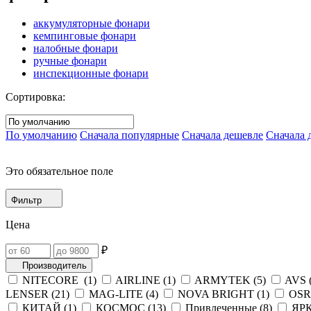
аккумуляторные фонари
кемпинговые фонари
налобные фонари
ручные фонари
инспекционные фонари
Сортировка:
По умолчанию
Сначала популярные
Сначала дешевле
Сначала 
Это обязательное поле
Фильтр
Цена
₽
Производитель
NITECORE (
1
)
AIRLINE (
1
)
ARMYTEK (
5
)
AVS 
LENSER (
21
)
MAG-LITE (
4
)
NOVA BRIGHT (
1
)
OSR
КИТАЙ (
1
)
КОСМОС (
13
)
Привлеченные (
8
)
ЯРК