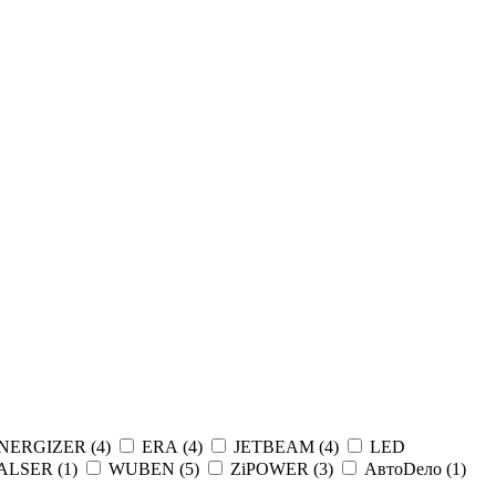
NERGIZER (
4
)
ERA (
4
)
JETBEAM (
4
)
LED
ALSER (
1
)
WUBEN (
5
)
ZiPOWER (
3
)
АвтоDело (
1
)