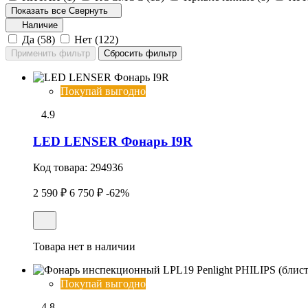
Показать все
Свернуть
Наличие
Да (
58
)
Нет (
122
)
Покупай выгодно
4.9
LED LENSER Фонарь I9R
Код товара:
294936
2 590 ₽
6 750 ₽
-62%
Товара нет в наличии
Покупай выгодно
4.8