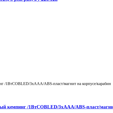
й кемпинг /1ВтCOBLED/3xAAA/ABS-пласт/магнит