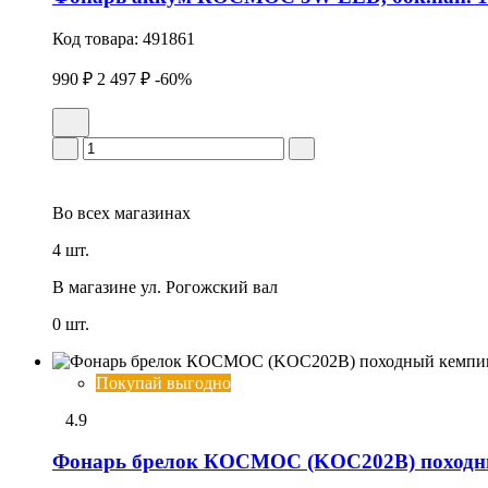
Код товара:
491861
990 ₽
2 497 ₽
-60%
Во всех
магазинах
4 шт.
В магазине
ул. Рогожский вал
0 шт.
Покупай выгодно
4.9
Фонарь брелок КОСМОС (KOC202B) походны