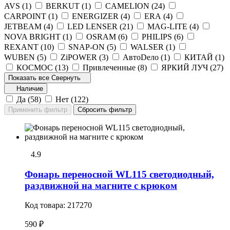
AVS (
1
)
BERKUT (
1
)
CAMELION (
24
)
CARPOINT (
1
)
ENERGIZER (
4
)
ERA (
4
)
JETBEAM (
4
)
LED LENSER (
21
)
MAG-LITE (
4
)
NOVA BRIGHT (
1
)
OSRAM (
6
)
PHILIPS (
6
)
REXANT (
10
)
SNAP-ON (
5
)
WALSER (
1
)
WUBEN (
5
)
ZiPOWER (
3
)
АвтоDело (
1
)
КИТАЙ (
1
)
КОСМОС (
13
)
Привлеченные (
8
)
ЯРКИЙ ЛУЧ (
27
)
Показать все
Свернуть
Наличие
Да (
58
)
Нет (
122
)
4.9
Фонарь переносной WL115 светодиодный,
раздвижной на магните с крюком
Код товара:
217270
590 ₽