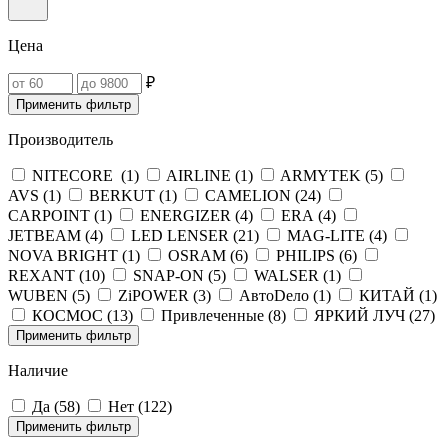
Цена
₽
Применить фильтр
Производитель
NITECORE (
1
)
AIRLINE (
1
)
ARMYTEK (
5
)
AVS (
1
)
BERKUT (
1
)
CAMELION (
24
)
CARPOINT (
1
)
ENERGIZER (
4
)
ERA (
4
)
JETBEAM (
4
)
LED LENSER (
21
)
MAG-LITE (
4
)
NOVA BRIGHT (
1
)
OSRAM (
6
)
PHILIPS (
6
)
REXANT (
10
)
SNAP-ON (
5
)
WALSER (
1
)
WUBEN (
5
)
ZiPOWER (
3
)
АвтоDело (
1
)
КИТАЙ (
1
)
КОСМОС (
13
)
Привлеченные (
8
)
ЯРКИЙ ЛУЧ (
27
)
Применить фильтр
Наличие
Да (
58
)
Нет (
122
)
Применить фильтр