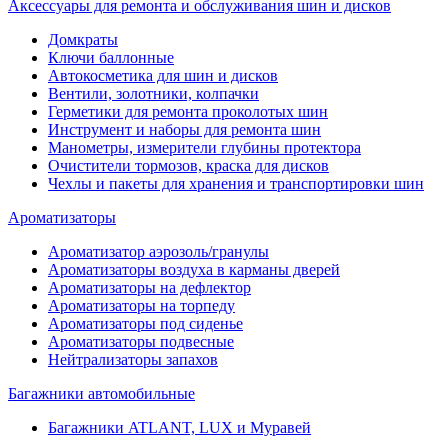
Аксессуары для ремонта и обслуживания ‎шин и дисков
Домкраты
Ключи баллонные
Автокосметика для шин и дисков
Вентили, золотники, колпачки
Герметики для ремонта проколотых шин
Инструмент и наборы для ремонта шин
Манометры, измерители глубины протектора
Очистители тормозов, краска для дисков
Чехлы и пакеты для хранения и транспортировки шин
Ароматизаторы
Ароматизатор аэрозоль/гранулы
Ароматизаторы воздуха в карманы дверей
Ароматизаторы на дефлектор
Ароматизаторы на торпеду
Ароматизаторы под сиденье
Ароматизаторы подвесные
Нейтрализаторы запахов
Багажники автомобильные
Багажники ATLANT, LUX и Муравей