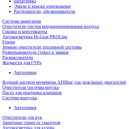
Шпатлевка
Эмали и краски аэрозольные
Растворители, обезжириватели
Система зажигания
Очистители систем кондиционирования воздуха
Смазки и консерванты
Автокосметика Hi-Gear PROLine
Fenom
Зимние очистители топливной системы
Размораживатель стекол и замков
Раскоксователи
Жидкости для ГУРа
Автохимия
Водный раствор мочевины ADBlue для дизельных двигателей
Очистители системы впуска
Паста для притирки клапанов
Система выпуска
Автохимия
Очистители для рук
Защитные спреи от грызунов
Автокосметика для кузова