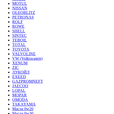
MOTUL
NISSAN
OLEOBLITZ
PETRONAS
ROLF
ROWE
SHELL
SINTEC
TEBOIL
TOTAL
TOYOTA
VALVOLINE
VW (Volkswagen)
XENUM
ZIC
ЛУКОЙЛ
EXEED
GAZPROMNEFT
JAECOO
LOPAL
MOPAR
OMODA
TAKAYAMA
Масла 0w20
Масла 0w30