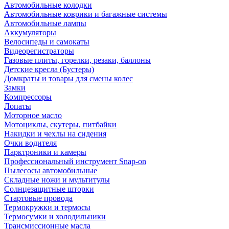
Автомобильные колодки
Автомобильные коврики и багажные системы
Автомобильные лампы
Аккумуляторы
Велосипеды и самокаты
Видеорегистраторы
Газовые плиты, горелки, резаки, баллоны
Детские кресла (Бустеры)
Домкраты и товары для смены колес
Замки
Компрессоры
Лопаты
Моторное масло
Мотоциклы, скутеры, питбайки
Накидки и чехлы на сидения
Очки водителя
Парктроники и камеры
Профессиональный инструмент Snap-on
Пылесосы автомобильные
Складные ножи и мультитулы
Солнцезащитные шторки
Стартовые провода
Термокружки и термосы
Термосумки и холодильники
Трансмиссионные масла