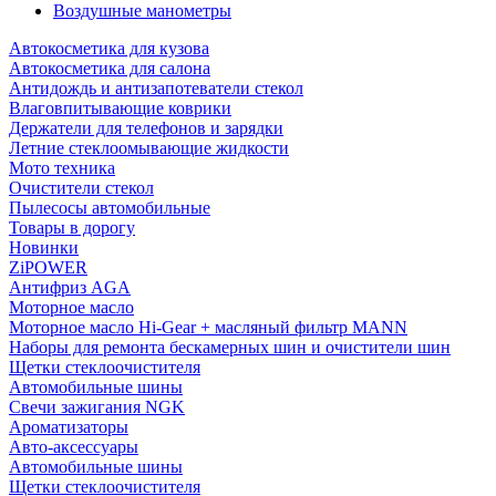
Воздушные манометры
Автокосметика для кузова
Автокосметика для салона
Антидождь и антизапотеватели стекол
Влаговпитывающие коврики
Держатели для телефонов и зарядки
Летние стеклоомывающие жидкости
Мото техника
Очистители стекол
Пылесосы автомобильные
Товары в дорогу
Новинки
ZiPOWER
Антифриз AGA
Моторное масло
Моторное масло Hi-Gear + масляный фильтр MANN
Наборы для ремонта бескамерных шин и очистители шин
Щетки стеклоочистителя
Автомобильные шины
Свечи зажигания NGK
Ароматизаторы
Авто-аксессуары
Автомобильные шины
Щетки стеклоочистителя