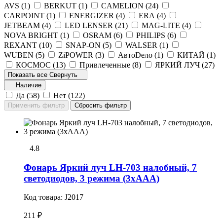
AVS (
1
)
BERKUT (
1
)
CAMELION (
24
)
CARPOINT (
1
)
ENERGIZER (
4
)
ERA (
4
)
JETBEAM (
4
)
LED LENSER (
21
)
MAG-LITE (
4
)
NOVA BRIGHT (
1
)
OSRAM (
6
)
PHILIPS (
6
)
REXANT (
10
)
SNAP-ON (
5
)
WALSER (
1
)
WUBEN (
5
)
ZiPOWER (
3
)
АвтоDело (
1
)
КИТАЙ (
1
)
КОСМОС (
13
)
Привлеченные (
8
)
ЯРКИЙ ЛУЧ (
27
)
Показать все
Свернуть
Наличие
Да (
58
)
Нет (
122
)
4.8
Фонарь Яркий луч LH-703 налобный, 7
светодиодов, 3 режима (3хААА)
Код товара:
J2017
211 ₽