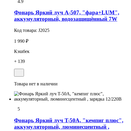
4.9
Фонарь Яркий луч A-507, "фара+LUM",
аккумуляторный, водозащищённый 7W
Код товара:
J2025
1 990 ₽
Кэшбек
+ 139
Товара нет в наличии
5
Фонарь Яркий луч T-50A, "кемпиг плюс",
аккумуляторный, люминесцентный ,