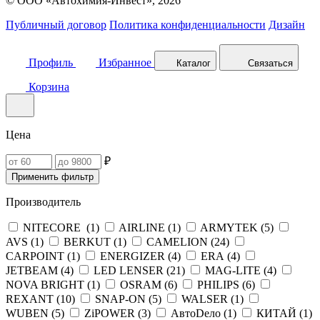
© ООО «Автохимия-Инвест», 2026
Публичный договор
Политика конфиденциальности
Дизайн
Профиль
Избранное
Каталог
Связаться
Корзина
Цена
₽
Применить фильтр
Производитель
NITECORE (
1
)
AIRLINE (
1
)
ARMYTEK (
5
)
AVS (
1
)
BERKUT (
1
)
CAMELION (
24
)
CARPOINT (
1
)
ENERGIZER (
4
)
ERA (
4
)
JETBEAM (
4
)
LED LENSER (
21
)
MAG-LITE (
4
)
NOVA BRIGHT (
1
)
OSRAM (
6
)
PHILIPS (
6
)
REXANT (
10
)
SNAP-ON (
5
)
WALSER (
1
)
WUBEN (
5
)
ZiPOWER (
3
)
АвтоDело (
1
)
КИТАЙ (
1
)