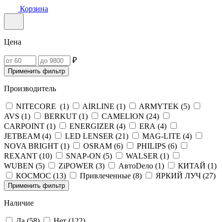
Корзина
Цена
₽
Применить фильтр
Производитель
NITECORE (
1
)
AIRLINE (
1
)
ARMYTEK (
5
)
AVS (
1
)
BERKUT (
1
)
CAMELION (
24
)
CARPOINT (
1
)
ENERGIZER (
4
)
ERA (
4
)
JETBEAM (
4
)
LED LENSER (
21
)
MAG-LITE (
4
)
NOVA BRIGHT (
1
)
OSRAM (
6
)
PHILIPS (
6
)
REXANT (
10
)
SNAP-ON (
5
)
WALSER (
1
)
WUBEN (
5
)
ZiPOWER (
3
)
АвтоDело (
1
)
КИТАЙ (
1
)
КОСМОС (
13
)
Привлеченные (
8
)
ЯРКИЙ ЛУЧ (
27
)
Применить фильтр
Наличие
Да (
58
)
Нет (
122
)