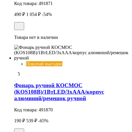
Код товара:
491871
490 ₽
1 054 ₽
-54%
Товара нет в наличии
Покупай выгодно
5
Фонарь ручной КОСМОС
(KOS108B)/1ВтLED/3xAAА/корпус
алюминий/ремешок ручной
Код товара:
491870
190 ₽
539 ₽
-65%