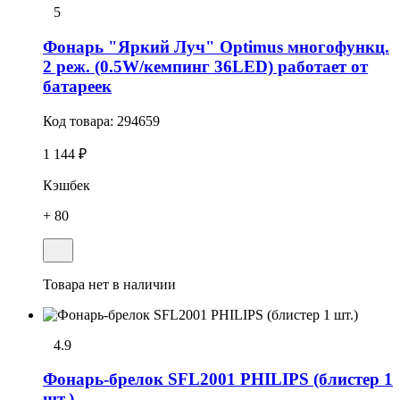
5
Фонарь "Яркий Луч" Optimus многофункц.
2 реж. (0.5W/кемпинг 36LED) работает от
батареек
Код товара:
294659
1 144 ₽
Кэшбек
+ 80
Товара нет в наличии
4.9
Фонарь-брелок SFL2001 PHILIPS (блистер 1
шт.)