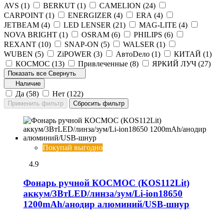
AVS (
1
)
BERKUT (
1
)
CAMELION (
24
)
CARPOINT (
1
)
ENERGIZER (
4
)
ERA (
4
)
JETBEAM (
4
)
LED LENSER (
21
)
MAG-LITE (
4
)
NOVA BRIGHT (
1
)
OSRAM (
6
)
PHILIPS (
6
)
REXANT (
10
)
SNAP-ON (
5
)
WALSER (
1
)
WUBEN (
5
)
ZiPOWER (
3
)
АвтоDело (
1
)
КИТАЙ (
1
)
КОСМОС (
13
)
Привлеченные (
8
)
ЯРКИЙ ЛУЧ (
27
)
Показать все
Свернуть
Наличие
Да (
58
)
Нет (
122
)
Покупай выгодно
4.9
Фонарь ручной КОСМОС (KOS112Lit)
аккум/3ВтLED/линза/зум/Li-ion18650
1200mAh/анодир алюминий/USB-шнур