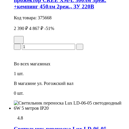
прожектор CREE XM-L 300лм 3реж.
+кемпинг 450лм 2реж., ЗУ 220В
Код товара:
375668
2 390 ₽
4 867 ₽
-51%
Во всех
магазинах
1 шт.
В магазине
ул. Рогожский вал
0 шт.
4.8
Светильник переноска Lux LD-06-05