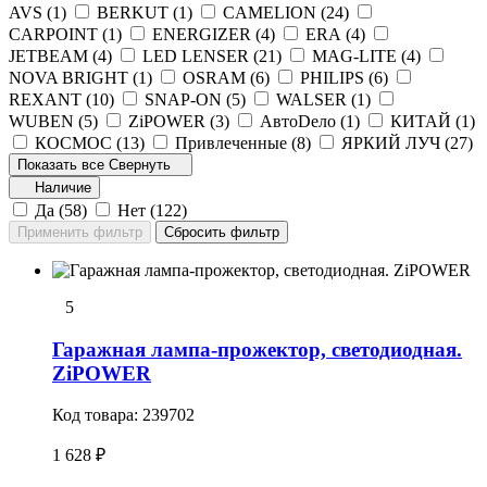
AVS (
1
)
BERKUT (
1
)
CAMELION (
24
)
CARPOINT (
1
)
ENERGIZER (
4
)
ERA (
4
)
JETBEAM (
4
)
LED LENSER (
21
)
MAG-LITE (
4
)
NOVA BRIGHT (
1
)
OSRAM (
6
)
PHILIPS (
6
)
REXANT (
10
)
SNAP-ON (
5
)
WALSER (
1
)
WUBEN (
5
)
ZiPOWER (
3
)
АвтоDело (
1
)
КИТАЙ (
1
)
КОСМОС (
13
)
Привлеченные (
8
)
ЯРКИЙ ЛУЧ (
27
)
Показать все
Свернуть
Наличие
Да (
58
)
Нет (
122
)
5
Гаражная лампа-прожектор, светодиодная.
ZiPOWER
Код товара:
239702
1 628 ₽