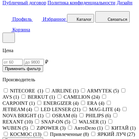
Публичный договор
Политика конфиденциальности
Дизайн
Профиль
Избранное
Каталог
Связаться
Корзина
Цена
₽
Применить фильтр
Производитель
NITECORE (
1
)
AIRLINE (
1
)
ARMYTEK (
5
)
AVS (
1
)
BERKUT (
1
)
CAMELION (
24
)
CARPOINT (
1
)
ENERGIZER (
4
)
ERA (
4
)
JETBEAM (
4
)
LED LENSER (
21
)
MAG-LITE (
4
)
NOVA BRIGHT (
1
)
OSRAM (
6
)
PHILIPS (
6
)
REXANT (
10
)
SNAP-ON (
5
)
WALSER (
1
)
WUBEN (
5
)
ZiPOWER (
3
)
АвтоDело (
1
)
КИТАЙ (
1
)
КОСМОС (
13
)
Привлеченные (
8
)
ЯРКИЙ ЛУЧ (
27
)