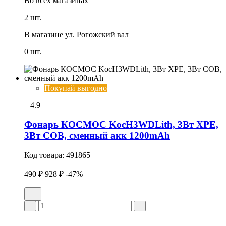
Во всех
магазинах
2 шт.
В магазине
ул. Рогожский вал
0 шт.
Покупай выгодно
4.9
Фонарь КОСМОС KocH3WDLith, 3Вт ХРЕ,
3Вт СОВ, сменный акк 1200mAh
Код товара:
491865
490 ₽
928 ₽
-47%