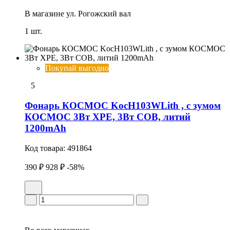
В магазине
ул. Рогожский вал
1 шт.
Покупай выгодно
5
Фонарь КОСМОС KocH103WLith , с зумом
КОСМОС 3Вт ХРЕ, 3Вт СОВ, литий
1200mAh
Код товара:
491864
390 ₽
928 ₽
-58%