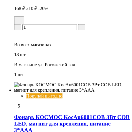
168 ₽
210 ₽
-20%
Во всех
магазинах
18 шт.
В магазине
ул. Рогожский вал
1 шт.
Покупай выгодно
5
Фонарь КОСМОС KocAu6001COB 3Вт COB
LED, магнит для крепления, питание
3*AAA