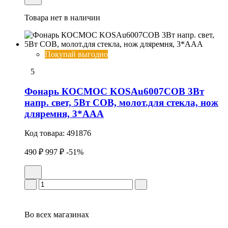
Товара нет в наличии
Покупай выгодно
5
Фонарь КОСМОС KOSAu6007COB 3Вт
напр. свет, 5Вт СОВ, молот.для стекла, нож
дляремня, 3*ААА
Код товара:
491876
490 ₽
997 ₽
-51%
Во всех
магазинах