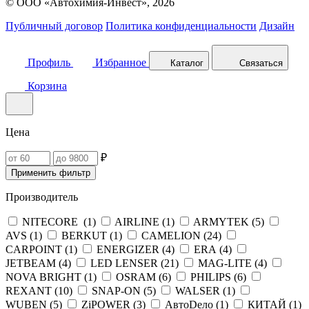
© ООО «Автохимия-Инвест», 2026
Публичный договор
Политика конфиденциальности
Дизайн
Профиль
Избранное
Каталог
Связаться
Корзина
Цена
₽
Применить фильтр
Производитель
NITECORE (
1
)
AIRLINE (
1
)
ARMYTEK (
5
)
AVS (
1
)
BERKUT (
1
)
CAMELION (
24
)
CARPOINT (
1
)
ENERGIZER (
4
)
ERA (
4
)
JETBEAM (
4
)
LED LENSER (
21
)
MAG-LITE (
4
)
NOVA BRIGHT (
1
)
OSRAM (
6
)
PHILIPS (
6
)
REXANT (
10
)
SNAP-ON (
5
)
WALSER (
1
)
WUBEN (
5
)
ZiPOWER (
3
)
АвтоDело (
1
)
КИТАЙ (
1
)