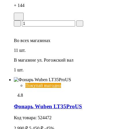
+ 144
Во всех
магазинах
11 шт.
В магазине
ул. Рогожский вал
1 шт.
Покупай выгодно
4.8
Фонарь Wuben LT35ProUS
Код товара:
524472
2 990 ₽
5 450 ₽
-45%