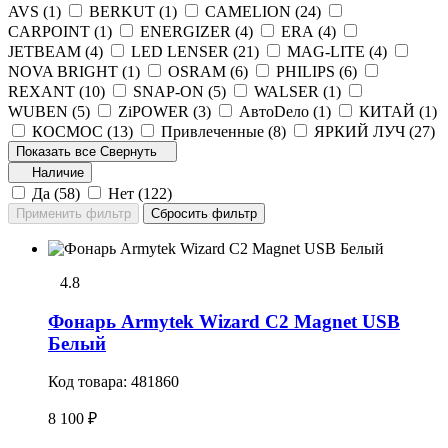
AVS (
1
)
BERKUT (
1
)
CAMELION (
24
)
CARPOINT (
1
)
ENERGIZER (
4
)
ERA (
4
)
JETBEAM (
4
)
LED LENSER (
21
)
MAG-LITE (
4
)
NOVA BRIGHT (
1
)
OSRAM (
6
)
PHILIPS (
6
)
REXANT (
10
)
SNAP-ON (
5
)
WALSER (
1
)
WUBEN (
5
)
ZiPOWER (
3
)
АвтоDело (
1
)
КИТАЙ (
1
)
КОСМОС (
13
)
Привлеченные (
8
)
ЯРКИЙ ЛУЧ (
27
)
Показать все
Свернуть
Наличие
Да (
58
)
Нет (
122
)
4.8
Фонарь Armytek Wizard C2 Magnet USB
Белый
Код товара:
481860
8 100 ₽