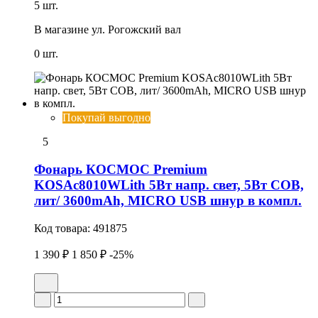
5 шт.
В магазине
ул. Рогожский вал
0 шт.
Покупай выгодно
5
Фонарь КОСМОС Premium
KOSAc8010WLith 5Вт напр. свет, 5Вт СОВ,
лит/ 3600mAh, MICRO USB шнур в компл.
Код товара:
491875
1 390 ₽
1 850 ₽
-25%