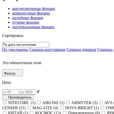
аккумуляторные фонари
кемпинговые фонари
налобные фонари
ручные фонари
инспекционные фонари
Сортировка:
По умолчанию
Сначала популярные
Сначала дешевле
Сначала 
Это обязательное поле
Фильтр
Цена
₽
Производитель
NITECORE (
1
)
AIRLINE (
1
)
ARMYTEK (
5
)
AVS 
LENSER (
21
)
MAG-LITE (
4
)
NOVA BRIGHT (
1
)
OSR
КИТАЙ (
1
)
КОСМОС (
13
)
Привлеченные (
8
)
ЯРК