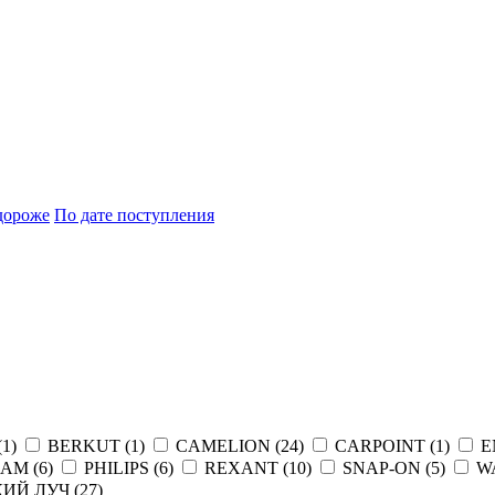
дороже
По дате поступления
(
1
)
BERKUT (
1
)
CAMELION (
24
)
CARPOINT (
1
)
E
AM (
6
)
PHILIPS (
6
)
REXANT (
10
)
SNAP-ON (
5
)
W
ИЙ ЛУЧ (
27
)