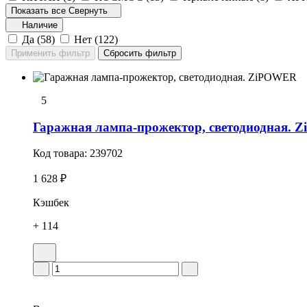
Показать все
Свернуть
Наличие
Да (
58
)
Нет (
122
)
5
Гаражная лампа-прожектор, светодиодная.
Код товара:
239702
1 628 ₽
Кэшбек
+ 114