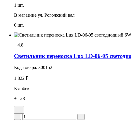
1 шт.
В магазине
ул. Рогожский вал
0 шт.
4.8
Светильник переноска Lux LD-06-05 светоди
Код товара:
300152
1 822 ₽
Кэшбек
+ 128