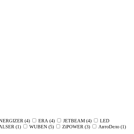
NERGIZER (
4
)
ERA (
4
)
JETBEAM (
4
)
LED
ALSER (
1
)
WUBEN (
5
)
ZiPOWER (
3
)
АвтоDело (
1
)