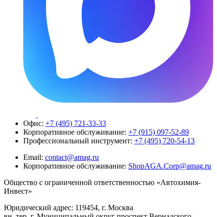
Офис:
+7 (495) 721-33-33
Корпоративное обслуживание:
+7 (915) 097-52-89
Профессиональный инструмент:
+7 (495) 720-54-13
Email:
contact@amag.ru
Корпоративное обслуживание:
ShopAGA.Corp@amag.ru
Общество с ограниченной ответственностью «Автохимия-
Инвест»
Юридический адрес: 119454, г. Москва
вн. тер. г. Муниципальный округ проспект Вернадского,