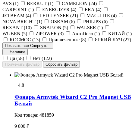
AVS (
1
)
BERKUT (
1
)
CAMELION (
24
)
CARPOINT (
1
)
ENERGIZER (
4
)
ERA (
4
)
JETBEAM (
4
)
LED LENSER (
21
)
MAG-LITE (
4
)
NOVA BRIGHT (
1
)
OSRAM (
6
)
PHILIPS (
6
)
REXANT (
10
)
SNAP-ON (
5
)
WALSER (
1
)
WUBEN (
5
)
ZiPOWER (
3
)
АвтоDело (
1
)
КИТАЙ (
1
)
КОСМОС (
13
)
Привлеченные (
8
)
ЯРКИЙ ЛУЧ (
27
)
Показать все
Свернуть
Наличие
Да (
58
)
Нет (
122
)
4.8
Фонарь Armytek Wizard C2 Pro Magnet USB
Белый
Код товара:
481859
9 800 ₽