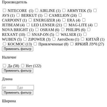
Производитель
NITECORE (
1
)
AIRLINE (
1
)
ARMYTEK (
5
)
AVS (
1
)
BERKUT (
1
)
CAMELION (
24
)
CARPOINT (
1
)
ENERGIZER (
4
)
ERA (
4
)
JETBEAM (
4
)
LED LENSER (
21
)
MAG-LITE (
4
)
NOVA BRIGHT (
1
)
OSRAM (
6
)
PHILIPS (
6
)
REXANT (
10
)
SNAP-ON (
5
)
WALSER (
1
)
WUBEN (
5
)
ZiPOWER (
3
)
АвтоDело (
1
)
КИТАЙ (
1
)
КОСМОС (
13
)
Привлеченные (
8
)
ЯРКИЙ ЛУЧ (
27
)
Применить фильтр
Наличие
Да (
58
)
Нет (
122
)
Применить фильтр
Длина
Применить фильтр
Ширина