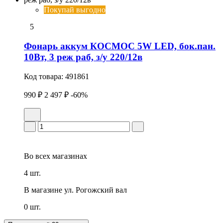
Покупай выгодно
5
Фонарь аккум КОСМОС 5W LED, бок.пан.
10Вт, 3 реж раб, з/у 220/12в
Код товара:
491861
990 ₽
2 497 ₽
-60%
Во всех
магазинах
4 шт.
В магазине
ул. Рогожский вал
0 шт.