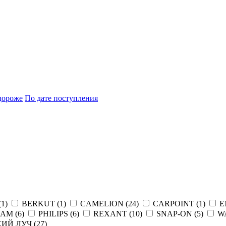
дороже
По дате поступления
(
1
)
BERKUT (
1
)
CAMELION (
24
)
CARPOINT (
1
)
E
AM (
6
)
PHILIPS (
6
)
REXANT (
10
)
SNAP-ON (
5
)
W
ИЙ ЛУЧ (
27
)