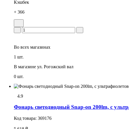
Кэшбек
+ 366
Во всех
магазинах
1 шт.
В магазине
ул. Рогожский вал
0 шт.
4.9
Фонарь светодиодный Snap-on 200lm, с ульт
Код товара:
369176
5 618 ₽