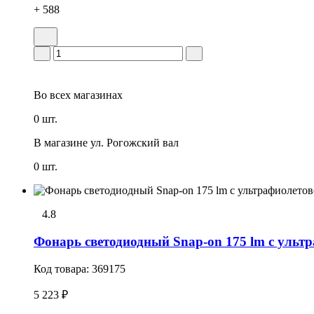
+ 588
Во всех
магазинах
0 шт.
В магазине
ул. Рогожский вал
0 шт.
4.8
Фонарь светодиодный Snap-on 175 lm с ульт
Код товара:
369175
5 223 ₽