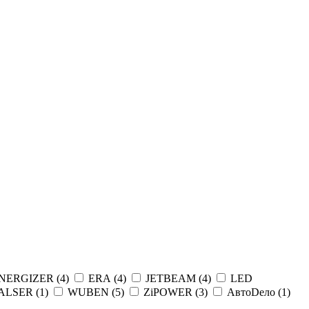
NERGIZER (
4
)
ERA (
4
)
JETBEAM (
4
)
LED
ALSER (
1
)
WUBEN (
5
)
ZiPOWER (
3
)
АвтоDело (
1
)