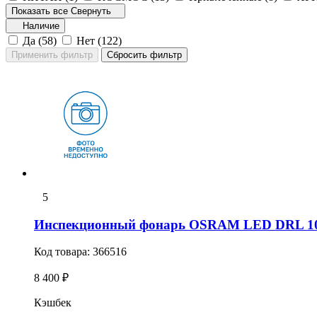
Показать все
Свернуть
Наличие
Да (
58
)
Нет (
122
)
5
Инспекционный фонарь OSRAM LED DRL 1
Код товара:
366516
8 400 ₽
Кэшбек