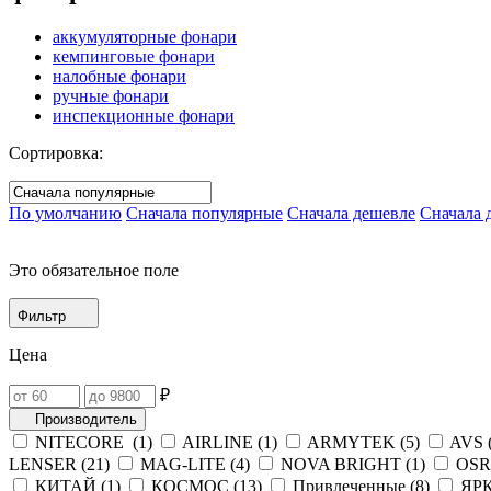
аккумуляторные фонари
кемпинговые фонари
налобные фонари
ручные фонари
инспекционные фонари
Сортировка:
По умолчанию
Сначала популярные
Сначала дешевле
Сначала 
Это обязательное поле
Фильтр
Цена
₽
Производитель
NITECORE (
1
)
AIRLINE (
1
)
ARMYTEK (
5
)
AVS 
LENSER (
21
)
MAG-LITE (
4
)
NOVA BRIGHT (
1
)
OSR
КИТАЙ (
1
)
КОСМОС (
13
)
Привлеченные (
8
)
ЯРК