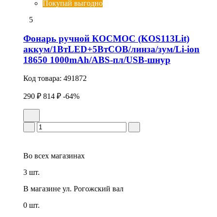
Покупай выгодно
5
Фонарь ручной КОСМОС (KOS113Lit)
аккум/1ВтLED+5ВтCOB/линза/зум/Li-ion
18650 1000mAh/ABS-пл/USB-шнур
Код товара:
491872
290 ₽
814 ₽
-64%
Во всех
магазинах
3 шт.
В магазине
ул. Рогожский вал
0 шт.