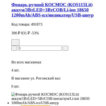
Фонарь ручной КОСМОС (KOS115Lit)
аккум/3ВтLED+3ВтCOB/Li-ion 18650
1200mAh/ABS-пл/индикатор/USB-шнур
Код товара:
491873
390 ₽
831 ₽
-53%
Во всех
магазинах
4 шт.
В магазине
ул. Рогожский вал
0 шт.