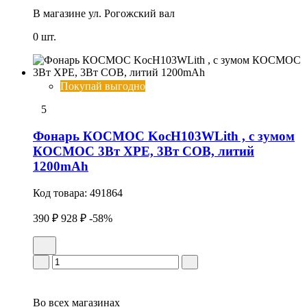
В магазине
ул. Рогожский вал
0 шт.
Покупай выгодно
5
Фонарь КОСМОС KocH103WLith , с зумом
КОСМОС 3Вт ХРЕ, 3Вт СОВ, литий
1200mAh
Код товара:
491864
390 ₽
928 ₽
-58%
Во всех
магазинах