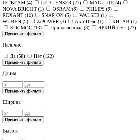
JETBEAM (
4
)
LED LENSER (
21
)
MAG-LITE (
4
)
NOVA BRIGHT (
1
)
OSRAM (
6
)
PHILIPS (
6
)
REXANT (
10
)
SNAP-ON (
5
)
WALSER (
1
)
WUBEN (
5
)
ZiPOWER (
3
)
АвтоDело (
1
)
КИТАЙ (
1
)
КОСМОС (
13
)
Привлеченные (
8
)
ЯРКИЙ ЛУЧ (
27
)
Применить фильтр
Наличие
Да (
58
)
Нет (
122
)
Применить фильтр
Длина
Применить фильтр
Ширина
Применить фильтр
Высота