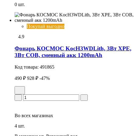
0 шт.
Покупай выгодно
4.9
Фонарь КОСМОС KocH3WDLith, 3Вт ХРЕ,
3Вт СОВ, сменный акк 1200mAh
Код товара:
491865
490 ₽
928 ₽
-47%
Во всех
магазинах
4 шт.