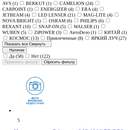
AVS (
1
)
BERKUT (
1
)
CAMELION (
24
)
CARPOINT (
1
)
ENERGIZER (
4
)
ERA (
4
)
JETBEAM (
4
)
LED LENSER (
21
)
MAG-LITE (
4
)
NOVA BRIGHT (
1
)
OSRAM (
6
)
PHILIPS (
6
)
REXANT (
10
)
SNAP-ON (
5
)
WALSER (
1
)
WUBEN (
5
)
ZiPOWER (
3
)
АвтоDело (
1
)
КИТАЙ (
1
)
КОСМОС (
13
)
Привлеченные (
8
)
ЯРКИЙ ЛУЧ (
27
)
Показать все
Свернуть
Наличие
Да (
58
)
Нет (
122
)
5