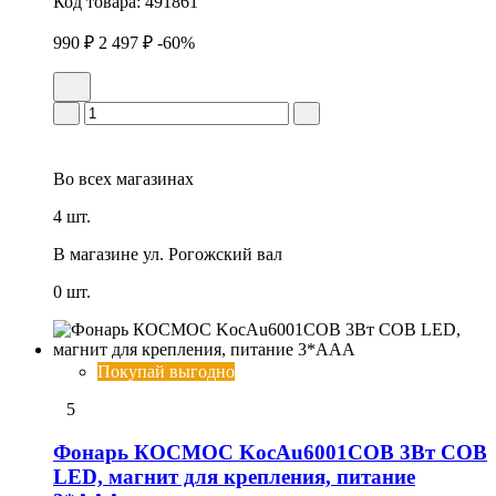
Код товара:
491861
990 ₽
2 497 ₽
-60%
Во всех
магазинах
4 шт.
В магазине
ул. Рогожский вал
0 шт.
Покупай выгодно
5
Фонарь КОСМОС KocAu6001COB 3Вт COB
LED, магнит для крепления, питание