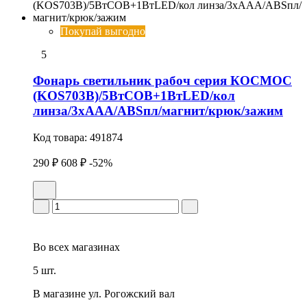
Покупай выгодно
5
Фонарь светильник рабоч серия КОСМОС
(KOS703B)/5ВтCOB+1ВтLED/кол
линза/3xAAА/ABSпл/магнит/крюк/зажим
Код товара:
491874
290 ₽
608 ₽
-52%
Во всех
магазинах
5 шт.
В магазине
ул. Рогожский вал