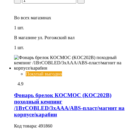
Во всех
магазинах
1 шт.
В магазине
ул. Рогожский вал
1 шт.
Покупай выгодно
4.9
Фонарь брелок КОСМОС (KOC202B)
походный кемпинг
/1ВтCOBLED/3xAAA/ABS-пласт/магнит на
корпусе/карабин
Код товара:
491860