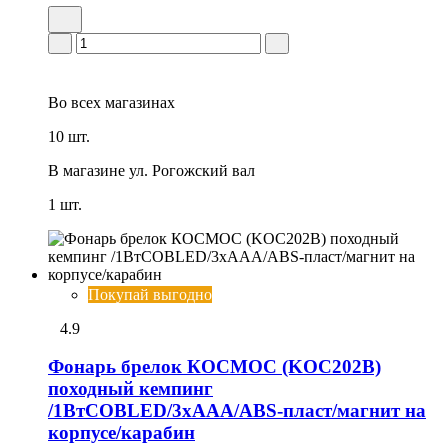
Во всех
магазинах
10 шт.
В магазине
ул. Рогожский вал
1 шт.
Покупай выгодно
4.9
Фонарь брелок КОСМОС (KOC202B)
походный кемпинг
/1ВтCOBLED/3xAAA/ABS-пласт/магнит на
корпусе/карабин