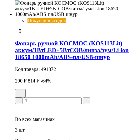
Покупай выгодно
5
Фонарь ручной КОСМОС (KOS113Lit)
аккум/1ВтLED+5ВтCOB/линза/зум/Li-ion
18650 1000mAh/ABS-пл/USB-шнур
Код товара:
491872
290 ₽
814 ₽
-64%
Во всех
магазинах
3 шт.