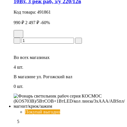
10Вт, 3 реж раб, з/у 220/12в
Код товара:
491861
990 ₽
2 497 ₽
-60%
Во всех
магазинах
4 шт.
В магазине
ул. Рогожский вал
0 шт.
Покупай выгодно
5