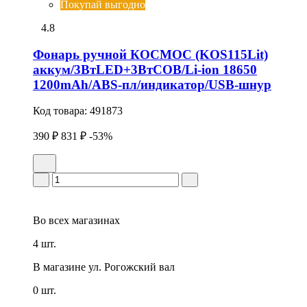
Покупай выгодно
4.8
Фонарь ручной КОСМОС (KOS115Lit)
аккум/3ВтLED+3ВтCOB/Li-ion 18650
1200mAh/ABS-пл/индикатор/USB-шнур
Код товара:
491873
390 ₽
831 ₽
-53%
Во всех
магазинах
4 шт.
В магазине
ул. Рогожский вал
0 шт.