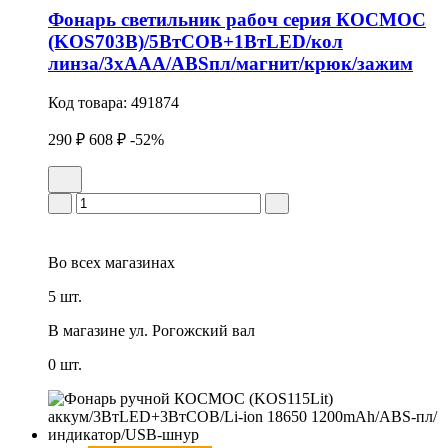
Фонарь светильник рабоч серия КОСМОС
(KOS703B)/5ВтCOB+1ВтLED/кол
линза/3xAAА/ABSпл/магнит/крюк/зажим
Код товара:
491874
290 ₽
608 ₽
-52%
Во всех
магазинах
5 шт.
В магазине
ул. Рогожский вал
0 шт.