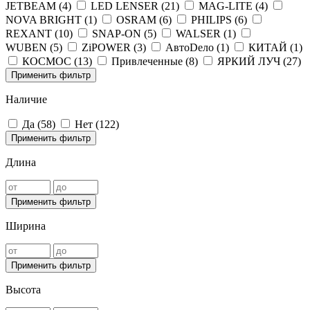
JETBEAM (
4
)
LED LENSER (
21
)
MAG-LITE (
4
)
NOVA BRIGHT (
1
)
OSRAM (
6
)
PHILIPS (
6
)
REXANT (
10
)
SNAP-ON (
5
)
WALSER (
1
)
WUBEN (
5
)
ZiPOWER (
3
)
АвтоDело (
1
)
КИТАЙ (
1
)
КОСМОС (
13
)
Привлеченные (
8
)
ЯРКИЙ ЛУЧ (
27
)
Применить фильтр
Наличие
Да (
58
)
Нет (
122
)
Применить фильтр
Длина
Применить фильтр
Ширина
Применить фильтр
Высота