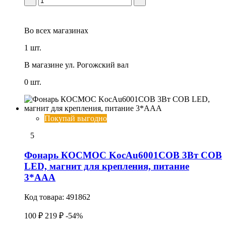
Во всех
магазинах
1 шт.
В магазине
ул. Рогожский вал
0 шт.
Покупай выгодно
5
Фонарь КОСМОС KocAu6001COB 3Вт COB
LED, магнит для крепления, питание
3*AAA
Код товара:
491862
100 ₽
219 ₽
-54%