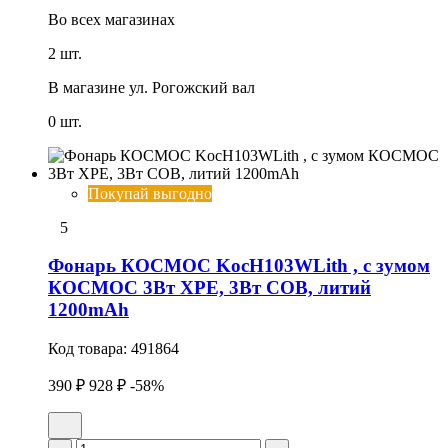
Во всех
магазинах
2 шт.
В магазине
ул. Рогожский вал
0 шт.
Покупай выгодно
5
Фонарь КОСМОС KocH103WLith , с зумом
КОСМОС 3Вт ХРЕ, 3Вт СОВ, литий
1200mAh
Код товара:
491864
390 ₽
928 ₽
-58%