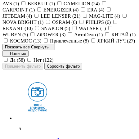
AVS (
1
)
BERKUT (
1
)
CAMELION (
24
)
CARPOINT (
1
)
ENERGIZER (
4
)
ERA (
4
)
JETBEAM (
4
)
LED LENSER (
21
)
MAG-LITE (
4
)
NOVA BRIGHT (
1
)
OSRAM (
6
)
PHILIPS (
6
)
REXANT (
10
)
SNAP-ON (
5
)
WALSER (
1
)
WUBEN (
5
)
ZiPOWER (
3
)
АвтоDело (
1
)
КИТАЙ (
1
)
КОСМОС (
13
)
Привлеченные (
8
)
ЯРКИЙ ЛУЧ (
27
)
Показать все
Свернуть
Наличие
Да (
58
)
Нет (
122
)
5