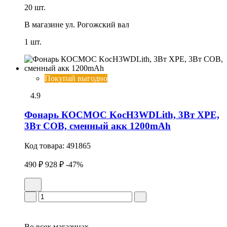
20 шт.
В магазине
ул. Рогожский вал
1 шт.
Покупай выгодно
4.9
Фонарь КОСМОС KocH3WDLith, 3Вт ХРЕ,
3Вт СОВ, сменный акк 1200mAh
Код товара:
491865
490 ₽
928 ₽
-47%
Во всех
магазинах