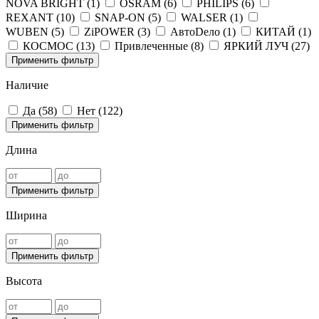
NOVA BRIGHT (
1
)
OSRAM (
6
)
PHILIPS (
6
)
REXANT (
10
)
SNAP-ON (
5
)
WALSER (
1
)
WUBEN (
5
)
ZiPOWER (
3
)
АвтоDело (
1
)
КИТАЙ (
1
)
КОСМОС (
13
)
Привлеченные (
8
)
ЯРКИЙ ЛУЧ (
27
)
Применить фильтр
Наличие
Да (
58
)
Нет (
122
)
Применить фильтр
Длина
Применить фильтр
Ширина
Применить фильтр
Высота