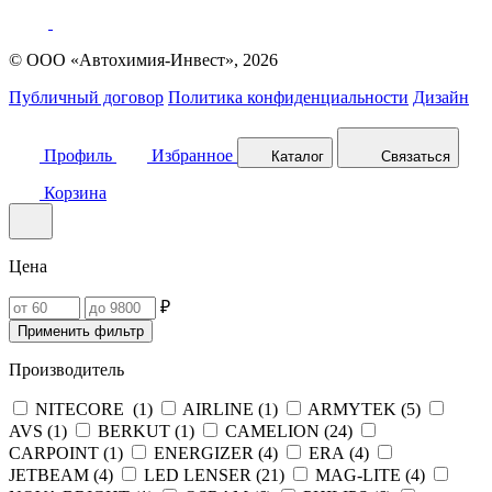
© ООО «Автохимия-Инвест», 2026
Публичный договор
Политика конфиденциальности
Дизайн
Профиль
Избранное
Каталог
Связаться
Корзина
Цена
₽
Применить фильтр
Производитель
NITECORE (
1
)
AIRLINE (
1
)
ARMYTEK (
5
)
AVS (
1
)
BERKUT (
1
)
CAMELION (
24
)
CARPOINT (
1
)
ENERGIZER (
4
)
ERA (
4
)
JETBEAM (
4
)
LED LENSER (
21
)
MAG-LITE (
4
)