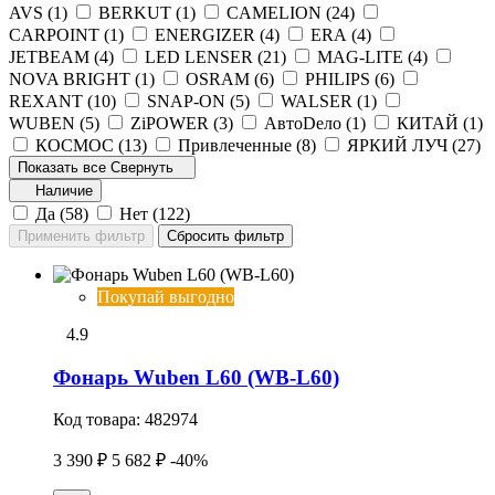
AVS (
1
)
BERKUT (
1
)
CAMELION (
24
)
CARPOINT (
1
)
ENERGIZER (
4
)
ERA (
4
)
JETBEAM (
4
)
LED LENSER (
21
)
MAG-LITE (
4
)
NOVA BRIGHT (
1
)
OSRAM (
6
)
PHILIPS (
6
)
REXANT (
10
)
SNAP-ON (
5
)
WALSER (
1
)
WUBEN (
5
)
ZiPOWER (
3
)
АвтоDело (
1
)
КИТАЙ (
1
)
КОСМОС (
13
)
Привлеченные (
8
)
ЯРКИЙ ЛУЧ (
27
)
Показать все
Свернуть
Наличие
Да (
58
)
Нет (
122
)
Покупай выгодно
4.9
Фонарь Wuben L60 (WB-L60)
Код товара:
482974
3 390 ₽
5 682 ₽
-40%