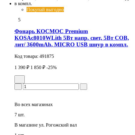
Покупай выгодно
5
Фонарь КОСМОС Premium
KOSAc8010WLith 5Вт напр. свет, 5Вт СОВ,
лит/ 3600mAh, MICRO USB шнур в компл.
Код товара:
491875
1 390 ₽
1 850 ₽
-25%
Во всех
магазинах
7 шт.
В магазине
ул. Рогожский вал