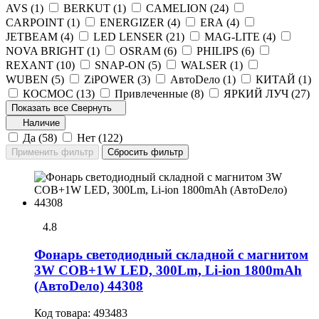
AVS (
1
)
BERKUT (
1
)
CAMELION (
24
)
CARPOINT (
1
)
ENERGIZER (
4
)
ERA (
4
)
JETBEAM (
4
)
LED LENSER (
21
)
MAG-LITE (
4
)
NOVA BRIGHT (
1
)
OSRAM (
6
)
PHILIPS (
6
)
REXANT (
10
)
SNAP-ON (
5
)
WALSER (
1
)
WUBEN (
5
)
ZiPOWER (
3
)
АвтоDело (
1
)
КИТАЙ (
1
)
КОСМОС (
13
)
Привлеченные (
8
)
ЯРКИЙ ЛУЧ (
27
)
Показать все
Свернуть
Наличие
Да (
58
)
Нет (
122
)
4.8
Фонарь светодиодный складной с магнитом
3W COB+1W LED, 300Lm, Li-ion 1800mAh
(АвтоDело) 44308
Код товара:
493483