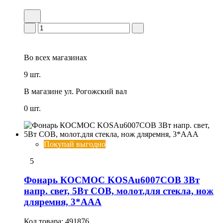
Во всех
магазинах
9 шт.
В магазине
ул. Рогожский вал
0 шт.
Покупай выгодно
5
Фонарь КОСМОС KOSAu6007COB 3Вт
напр. свет, 5Вт СОВ, молот.для стекла, нож
дляремня, 3*ААА
Код товара:
491876