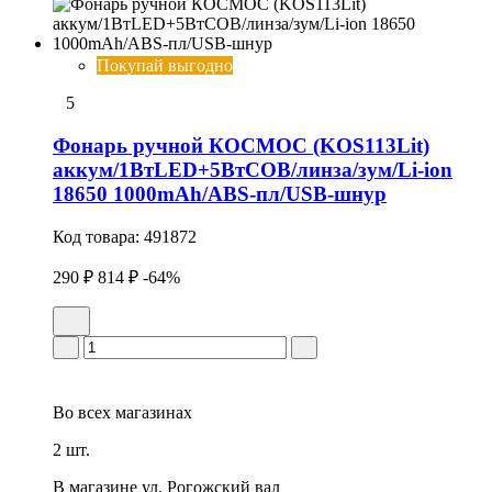
Покупай выгодно
5
Фонарь ручной КОСМОС (KOS113Lit)
аккум/1ВтLED+5ВтCOB/линза/зум/Li-ion
18650 1000mAh/ABS-пл/USB-шнур
Код товара:
491872
290 ₽
814 ₽
-64%
Во всех
магазинах
2 шт.
В магазине
ул. Рогожский вал