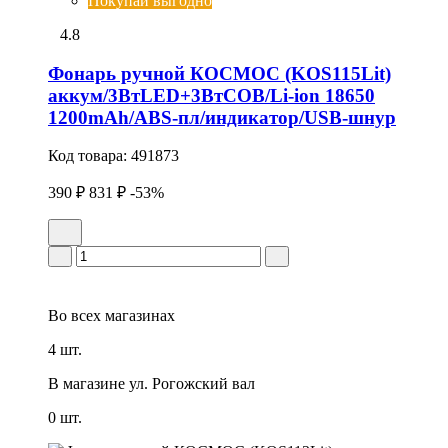
Покупай выгодно
4.8
Фонарь ручной КОСМОС (KOS115Lit)
аккум/3ВтLED+3ВтCOB/Li-ion 18650
1200mAh/ABS-пл/индикатор/USB-шнур
Код товара:
491873
390 ₽
831 ₽
-53%
Во всех
магазинах
4 шт.
В магазине
ул. Рогожский вал
0 шт.