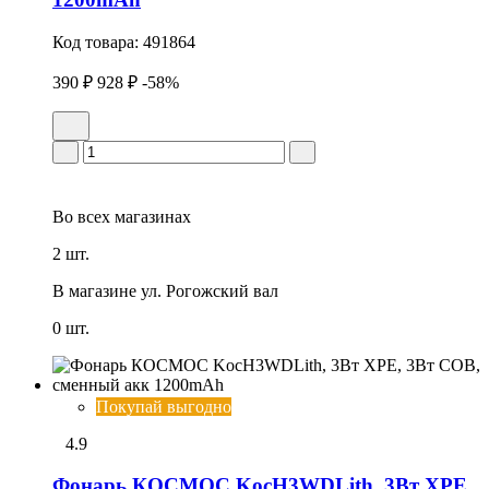
Код товара:
491864
390 ₽
928 ₽
-58%
Во всех
магазинах
2 шт.
В магазине
ул. Рогожский вал
0 шт.
Покупай выгодно
4.9
Фонарь КОСМОС KocH3WDLith, 3Вт ХРЕ,