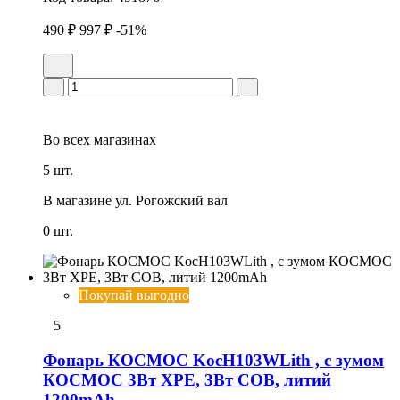
490 ₽
997 ₽
-51%
Во всех
магазинах
5 шт.
В магазине
ул. Рогожский вал
0 шт.
Покупай выгодно
5
Фонарь КОСМОС KocH103WLith , с зумом
КОСМОС 3Вт ХРЕ, 3Вт СОВ, литий
1200mAh