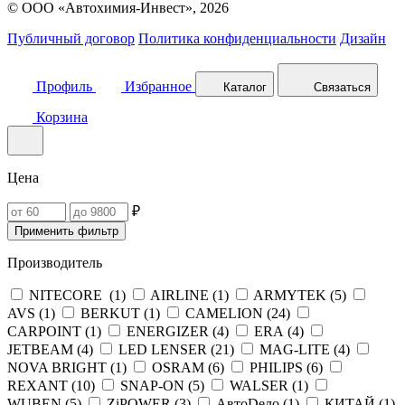
© ООО «Автохимия-Инвест», 2026
Публичный договор
Политика конфиденциальности
Дизайн
Профиль
Избранное
Каталог
Связаться
Корзина
Цена
₽
Применить фильтр
Производитель
NITECORE (
1
)
AIRLINE (
1
)
ARMYTEK (
5
)
AVS (
1
)
BERKUT (
1
)
CAMELION (
24
)
CARPOINT (
1
)
ENERGIZER (
4
)
ERA (
4
)
JETBEAM (
4
)
LED LENSER (
21
)
MAG-LITE (
4
)
NOVA BRIGHT (
1
)
OSRAM (
6
)
PHILIPS (
6
)
REXANT (
10
)
SNAP-ON (
5
)
WALSER (
1
)
WUBEN (
5
)
ZiPOWER (
3
)
АвтоDело (
1
)
КИТАЙ (
1
)