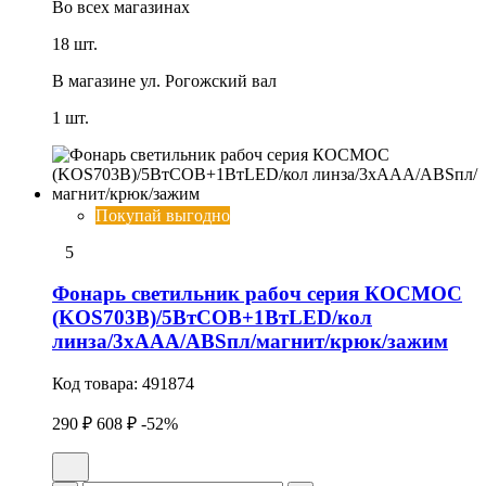
Во всех
магазинах
18 шт.
В магазине
ул. Рогожский вал
1 шт.
Покупай выгодно
5
Фонарь светильник рабоч серия КОСМОС
(KOS703B)/5ВтCOB+1ВтLED/кол
линза/3xAAА/ABSпл/магнит/крюк/зажим
Код товара:
491874
290 ₽
608 ₽
-52%