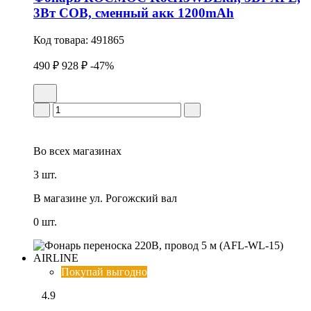
3Вт СОВ, сменный акк 1200mAh
Код товара:
491865
490 ₽
928 ₽
-47%
Во всех
магазинах
3 шт.
В магазине
ул. Рогожский вал
0 шт.
Покупай выгодно
4.9