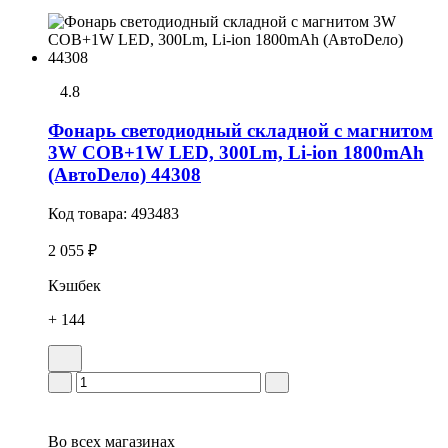
4.8
Фонарь светодиодный складной с магнитом
3W COB+1W LED, 300Lm, Li-ion 1800mAh
(АвтоDело) 44308
Код товара:
493483
2 055 ₽
Кэшбек
+ 144
Во всех
магазинах