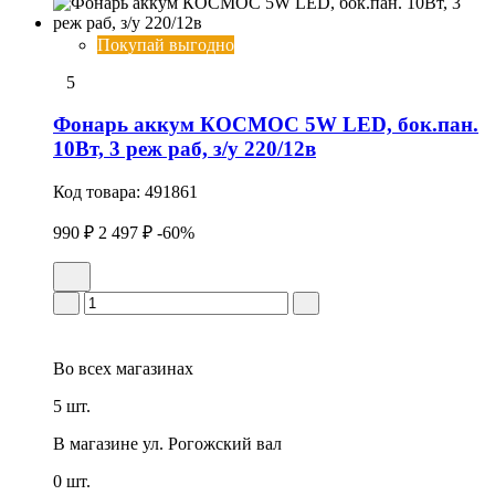
Покупай выгодно
5
Фонарь аккум КОСМОС 5W LED, бок.пан.
10Вт, 3 реж раб, з/у 220/12в
Код товара:
491861
990 ₽
2 497 ₽
-60%
Во всех
магазинах
5 шт.
В магазине
ул. Рогожский вал
0 шт.