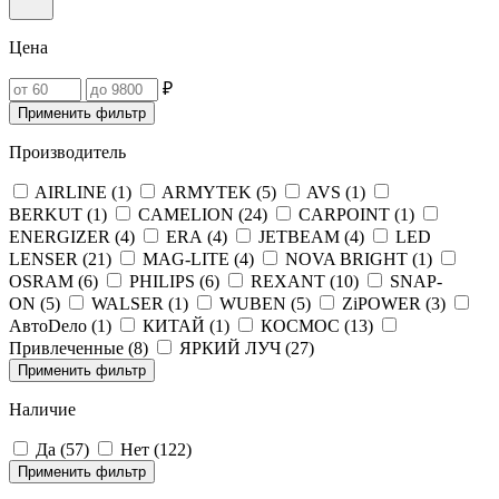
Цена
₽
Применить фильтр
Производитель
AIRLINE (
1
)
ARMYTEK (
5
)
AVS (
1
)
BERKUT (
1
)
CAMELION (
24
)
CARPOINT (
1
)
ENERGIZER (
4
)
ERA (
4
)
JETBEAM (
4
)
LED
LENSER (
21
)
MAG-LITE (
4
)
NOVA BRIGHT (
1
)
OSRAM (
6
)
PHILIPS (
6
)
REXANT (
10
)
SNAP-
ON (
5
)
WALSER (
1
)
WUBEN (
5
)
ZiPOWER (
3
)
АвтоDело (
1
)
КИТАЙ (
1
)
КОСМОС (
13
)
Привлеченные (
8
)
ЯРКИЙ ЛУЧ (
27
)
Применить фильтр
Наличие
Да (
57
)
Нет (
122
)
Применить фильтр