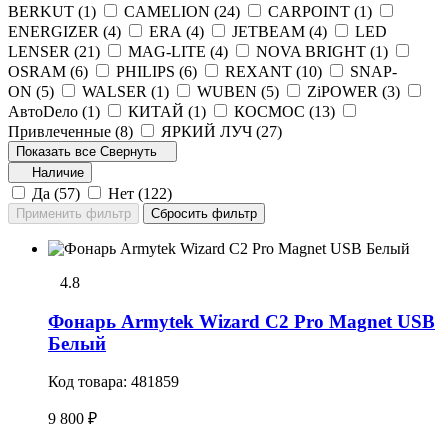
BERKUT (
1
)
CAMELION (
24
)
CARPOINT (
1
)
ENERGIZER (
4
)
ERA (
4
)
JETBEAM (
4
)
LED
LENSER (
21
)
MAG-LITE (
4
)
NOVA BRIGHT (
1
)
OSRAM (
6
)
PHILIPS (
6
)
REXANT (
10
)
SNAP-
ON (
5
)
WALSER (
1
)
WUBEN (
5
)
ZiPOWER (
3
)
АвтоDело (
1
)
КИТАЙ (
1
)
КОСМОС (
13
)
Привлеченные (
8
)
ЯРКИЙ ЛУЧ (
27
)
Показать все
Свернуть
Наличие
Да (
57
)
Нет (
122
)
4.8
Фонарь Armytek Wizard C2 Pro Magnet USB
Белый
Код товара:
481859
9 800 ₽