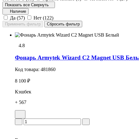
Показать все
Свернуть
Наличие
Да (
57
)
Нет (
122
)
4.8
Фонарь Armytek Wizard C2 Magnet USB Бел
Код товара:
481860
8 100 ₽
Кэшбек
+ 567