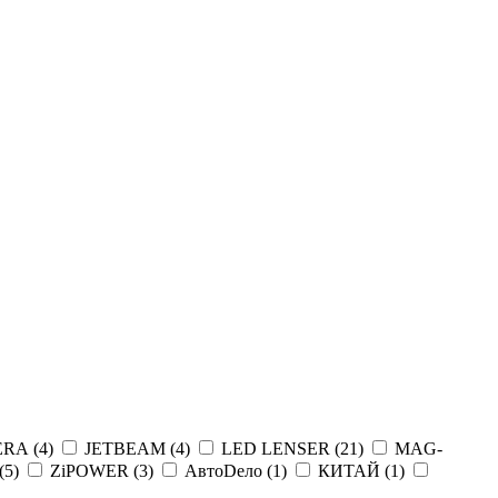
ERA (
4
)
JETBEAM (
4
)
LED LENSER (
21
)
MAG-
(
5
)
ZiPOWER (
3
)
АвтоDело (
1
)
КИТАЙ (
1
)