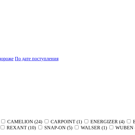
дороже
По дате поступления
CAMELION (
24
)
CARPOINT (
1
)
ENERGIZER (
4
)
REXANT (
10
)
SNAP-ON (
5
)
WALSER (
1
)
WUBEN 