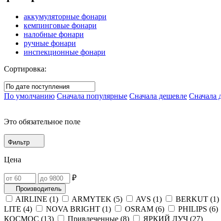
аккумуляторные фонари
кемпинговые фонари
налобные фонари
ручные фонари
инспекционные фонари
Сортировка:
По умолчанию
Сначала популярные
Сначала дешевле
Сначала 
Это обязательное поле
Фильтр
Цена
₽
Производитель
AIRLINE (
1
)
ARMYTEK (
5
)
AVS (
1
)
BERKUT (
1
)
LITE (
4
)
NOVA BRIGHT (
1
)
OSRAM (
6
)
PHILIPS (
6
)
КОСМОС (
13
)
Привлеченные (
8
)
ЯРКИЙ ЛУЧ (
27
)