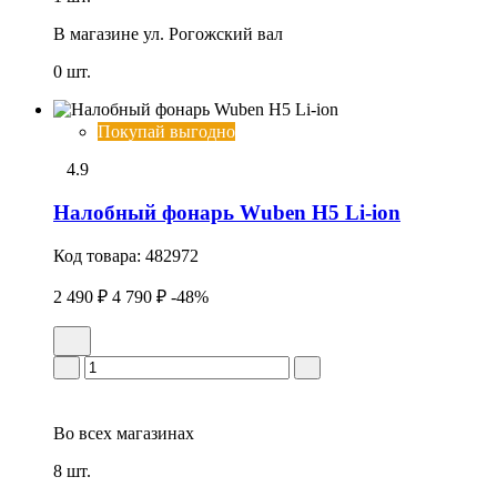
В магазине
ул. Рогожский вал
0 шт.
Покупай выгодно
4.9
Налобный фонарь Wuben H5 Li-ion
Код товара:
482972
2 490 ₽
4 790 ₽
-48%
Во всех
магазинах
8 шт.