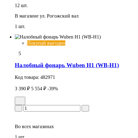
12 шт.
В магазине
ул. Рогожский вал
1 шт.
Покупай выгодно
5
Налобный фонарь Wuben H1 (WB-H1)
Код товара:
482971
3 390 ₽
5 554 ₽
-39%
Во всех
магазинах
1 шт.