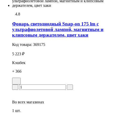
4.8
Фонарь светодиодный Snap-on 175 lm с
ультрафиолетовой лампой, магнитным и
клипсовым держателем, цвет хаки
Код товара:
369175
5 223 ₽
Кэшбек
+ 366
Во всех
магазинах
1 шт.