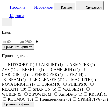
Профиль
Избранное
Каталог
Связаться
Корзина
Цена
₽
Применить фильтр
Производитель
NITECORE (
1
)
AIRLINE (
1
)
ARMYTEK (
5
)
AVS (
1
)
BERKUT (
1
)
CAMELION (
24
)
CARPOINT (
1
)
ENERGIZER (
4
)
ERA (
4
)
JETBEAM (
4
)
LED LENSER (
21
)
MAG-LITE (
4
)
NOVA BRIGHT (
1
)
OSRAM (
6
)
PHILIPS (
6
)
REXANT (
10
)
SNAP-ON (
5
)
WALSER (
1
)
WUBEN (
5
)
ZiPOWER (
3
)
АвтоDело (
1
)
КИТАЙ (
1
)
КОСМОС (
13
)
Привлеченные (
8
)
ЯРКИЙ ЛУЧ (
27
)
Применить фильтр