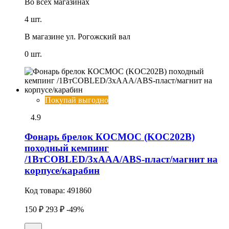
Во всех
магазинах
4 шт.
В магазине
ул. Рогожский вал
0 шт.
Покупай выгодно
4.9
Фонарь брелок КОСМОС (KOC202B)
походный кемпинг
/1ВтCOBLED/3xAAA/ABS-пласт/магнит на
корпусе/карабин
Код товара:
491860
150 ₽
293 ₽
-49%