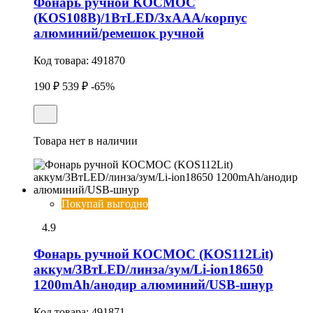
Фонарь ручной КОСМОС
(KOS108B)/1ВтLED/3xAAА/корпус
алюминий/ремешок ручной
Код товара:
491870
190 ₽
539 ₽
-65%
Товара нет в наличии
Покупай выгодно
4.9
Фонарь ручной КОСМОС (KOS112Lit)
аккум/3ВтLED/линза/зум/Li-ion18650
1200mAh/анодир алюминий/USB-шнур
Код товара:
491871