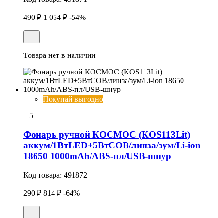
490 ₽
1 054 ₽
-54%
Товара нет в наличии
Покупай выгодно
5
Фонарь ручной КОСМОС (KOS113Lit)
аккум/1ВтLED+5ВтCOB/линза/зум/Li-ion
18650 1000mAh/ABS-пл/USB-шнур
Код товара:
491872
290 ₽
814 ₽
-64%