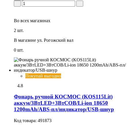
Во всех
магазинах
2 шт.
В магазине
ул. Рогожский вал
0 шт.
Покупай выгодно
4.8
Фонарь ручной КОСМОС (KOS115Lit)
аккум/3ВтLED+3ВтCOB/Li-ion 18650
1200mAh/ABS-пл/индикатор/USB-шнур
Код товара:
491873