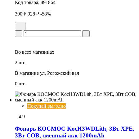
Код товара:
491864
390 ₽
928 ₽
-58%
Во всех
магазинах
2 шт.
В магазине
ул. Рогожский вал
0 шт.
Покупай выгодно
4.9
Фонарь КОСМОС KocH3WDLith, 3Вт ХРЕ,
3Вт СОВ, сменный акк 1200mAh