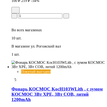
100 ₽
219 ₽
-54%
Во всех
магазинах
10 шт.
В магазине
ул. Рогожский вал
1 шт.
Покупай выгодно
5
Фонарь КОСМОС KocH103WLith , с зумом
КОСМОС 3Вт ХРЕ, 3Вт СОВ, литий
1200mAh