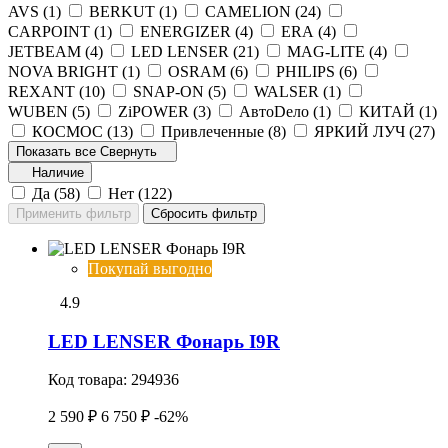
AVS (
1
)
BERKUT (
1
)
CAMELION (
24
)
CARPOINT (
1
)
ENERGIZER (
4
)
ERA (
4
)
JETBEAM (
4
)
LED LENSER (
21
)
MAG-LITE (
4
)
NOVA BRIGHT (
1
)
OSRAM (
6
)
PHILIPS (
6
)
REXANT (
10
)
SNAP-ON (
5
)
WALSER (
1
)
WUBEN (
5
)
ZiPOWER (
3
)
АвтоDело (
1
)
КИТАЙ (
1
)
КОСМОС (
13
)
Привлеченные (
8
)
ЯРКИЙ ЛУЧ (
27
)
Показать все
Свернуть
Наличие
Да (
58
)
Нет (
122
)
Покупай выгодно
4.9
LED LENSER Фонарь I9R
Код товара:
294936
2 590 ₽
6 750 ₽
-62%