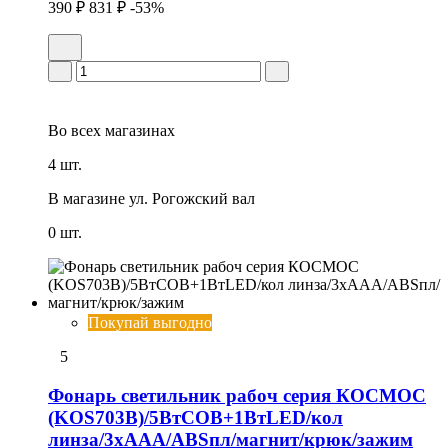
390 ₽
831 ₽
-53%
Во всех
магазинах
4 шт.
В магазине
ул. Рогожский вал
0 шт.
Покупай выгодно
5
Фонарь светильник рабоч серия КОСМОС
(KOS703B)/5ВтCOB+1ВтLED/кол
линза/3xAAА/ABSпл/магнит/крюк/зажим