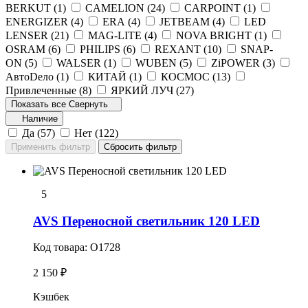
BERKUT (
1
)
CAMELION (
24
)
CARPOINT (
1
)
ENERGIZER (
4
)
ERA (
4
)
JETBEAM (
4
)
LED
LENSER (
21
)
MAG-LITE (
4
)
NOVA BRIGHT (
1
)
OSRAM (
6
)
PHILIPS (
6
)
REXANT (
10
)
SNAP-
ON (
5
)
WALSER (
1
)
WUBEN (
5
)
ZiPOWER (
3
)
АвтоDело (
1
)
КИТАЙ (
1
)
КОСМОС (
13
)
Привлеченные (
8
)
ЯРКИЙ ЛУЧ (
27
)
Показать все
Свернуть
Наличие
Да (
57
)
Нет (
122
)
5
AVS Переносной светильник 120 LED
Код товара:
O1728
2 150 ₽
Кэшбек