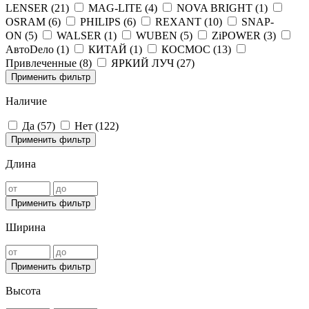
LENSER (
21
)
MAG-LITE (
4
)
NOVA BRIGHT (
1
)
OSRAM (
6
)
PHILIPS (
6
)
REXANT (
10
)
SNAP-
ON (
5
)
WALSER (
1
)
WUBEN (
5
)
ZiPOWER (
3
)
АвтоDело (
1
)
КИТАЙ (
1
)
КОСМОС (
13
)
Привлеченные (
8
)
ЯРКИЙ ЛУЧ (
27
)
Применить фильтр
Наличие
Да (
57
)
Нет (
122
)
Применить фильтр
Длина
Применить фильтр
Ширина
Применить фильтр
Высота