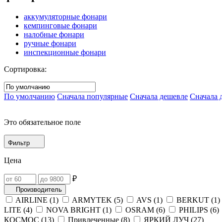
аккумуляторные фонари
кемпинговые фонари
налобные фонари
ручные фонари
инспекционные фонари
Сортировка:
По умолчанию
Сначала популярные
Сначала дешевле
Сначала 
Это обязательное поле
Фильтр
Цена
₽
Производитель
AIRLINE (
1
)
ARMYTEK (
5
)
AVS (
1
)
BERKUT (
1
)
LITE (
4
)
NOVA BRIGHT (
1
)
OSRAM (
6
)
PHILIPS (
6
)
КОСМОС (
13
)
Привлеченные (
8
)
ЯРКИЙ ЛУЧ (
27
)