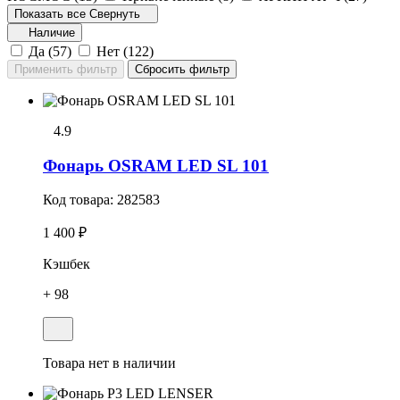
Показать все
Свернуть
Наличие
Да (
57
)
Нет (
122
)
4.9
Фонарь OSRAM LED SL 101
Код товара:
282583
1 400 ₽
Кэшбек
+ 98
Товара нет в наличии