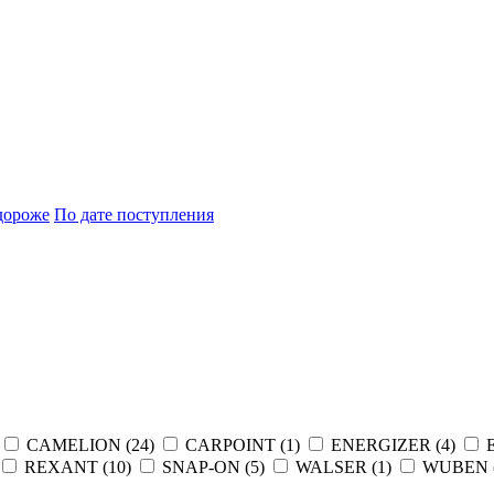
дороже
По дате поступления
CAMELION (
24
)
CARPOINT (
1
)
ENERGIZER (
4
)
REXANT (
10
)
SNAP-ON (
5
)
WALSER (
1
)
WUBEN 