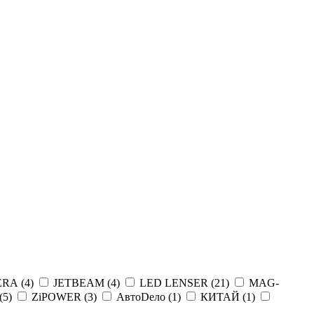
ERA (
4
)
JETBEAM (
4
)
LED LENSER (
21
)
MAG-
(
5
)
ZiPOWER (
3
)
АвтоDело (
1
)
КИТАЙ (
1
)