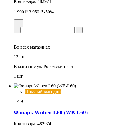
Код товара:
482973
1 990 ₽
3 950 ₽
-50%
Во всех
магазинах
12 шт.
В магазине
ул. Рогожский вал
1 шт.
Покупай выгодно
4.9
Фонарь Wuben L60 (WB-L60)
Код товара:
482974