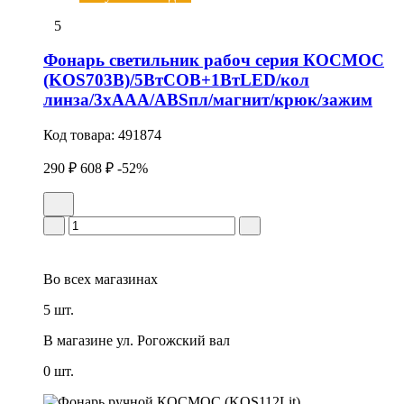
5
Фонарь светильник рабоч серия КОСМОС
(KOS703B)/5ВтCOB+1ВтLED/кол
линза/3xAAА/ABSпл/магнит/крюк/зажим
Код товара:
491874
290 ₽
608 ₽
-52%
Во всех
магазинах
5 шт.
В магазине
ул. Рогожский вал
0 шт.