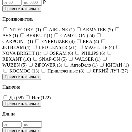
₽
Применить фильтр
Производитель
NITECORE (
1
)
AIRLINE (
1
)
ARMYTEK (
5
)
AVS (
1
)
BERKUT (
1
)
CAMELION (
24
)
CARPOINT (
1
)
ENERGIZER (
4
)
ERA (
4
)
JETBEAM (
4
)
LED LENSER (
21
)
MAG-LITE (
4
)
NOVA BRIGHT (
1
)
OSRAM (
6
)
PHILIPS (
6
)
REXANT (
10
)
SNAP-ON (
5
)
WALSER (
1
)
WUBEN (
5
)
ZiPOWER (
3
)
АвтоDело (
1
)
КИТАЙ (
1
)
КОСМОС (
13
)
Привлеченные (
8
)
ЯРКИЙ ЛУЧ (
27
)
Применить фильтр
Наличие
Да (
58
)
Нет (
122
)
Применить фильтр
Длина
Применить фильтр