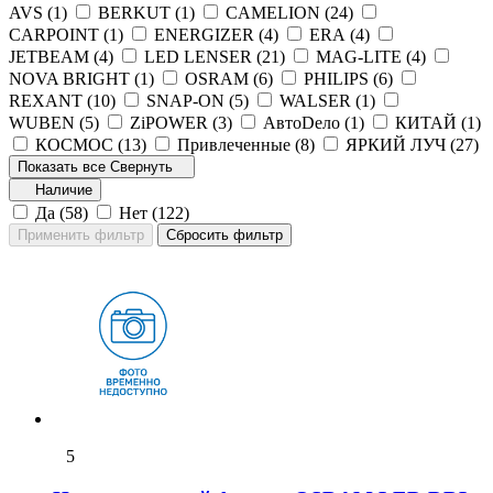
AVS (
1
)
BERKUT (
1
)
CAMELION (
24
)
CARPOINT (
1
)
ENERGIZER (
4
)
ERA (
4
)
JETBEAM (
4
)
LED LENSER (
21
)
MAG-LITE (
4
)
NOVA BRIGHT (
1
)
OSRAM (
6
)
PHILIPS (
6
)
REXANT (
10
)
SNAP-ON (
5
)
WALSER (
1
)
WUBEN (
5
)
ZiPOWER (
3
)
АвтоDело (
1
)
КИТАЙ (
1
)
КОСМОС (
13
)
Привлеченные (
8
)
ЯРКИЙ ЛУЧ (
27
)
Показать все
Свернуть
Наличие
Да (
58
)
Нет (
122
)
5