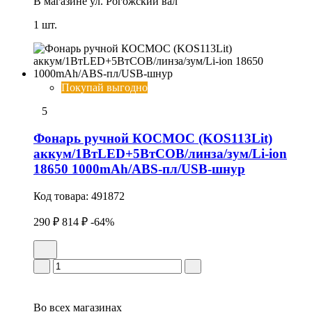
В магазине
ул. Рогожский вал
1 шт.
Покупай выгодно
5
Фонарь ручной КОСМОС (KOS113Lit)
аккум/1ВтLED+5ВтCOB/линза/зум/Li-ion
18650 1000mAh/ABS-пл/USB-шнур
Код товара:
491872
290 ₽
814 ₽
-64%
Во всех
магазинах