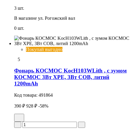
3 шт.
В магазине
ул. Рогожский вал
0 шт.
Покупай выгодно
5
Фонарь КОСМОС KocH103WLith , с зумом
КОСМОС 3Вт ХРЕ, 3Вт СОВ, литий
1200mAh
Код товара:
491864
390 ₽
928 ₽
-58%