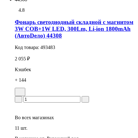
4.8
Фонарь светодиодный складной с магнитом
3W COB+1W LED, 300Lm, Li-ion 1800mAh
(АвтоDело) 44308
Код товара:
493483
2 055 ₽
Кэшбек
+ 144
Во всех
магазинах
11 шт.