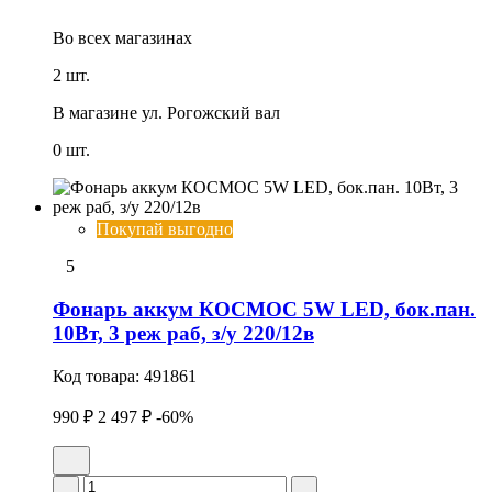
Во всех
магазинах
2 шт.
В магазине
ул. Рогожский вал
0 шт.
Покупай выгодно
5
Фонарь аккум КОСМОС 5W LED, бок.пан.
10Вт, 3 реж раб, з/у 220/12в
Код товара:
491861
990 ₽
2 497 ₽
-60%