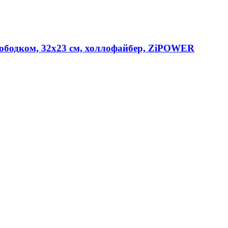
 ободком, 32x23 см, холлофайбер, ZiPOWER