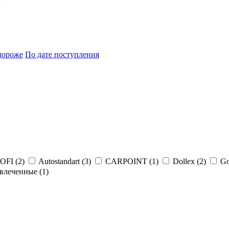
5
дороже
По дате поступления
FI (
2
)
Autostandart (
3
)
CARPOINT (
1
)
Dollex (
2
)
Go
влеченные (
1
)