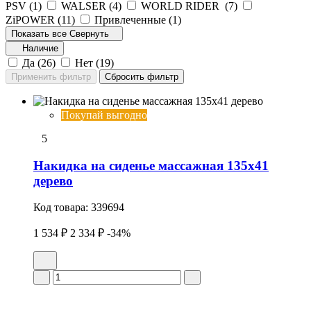
PSV (
1
)
WALSER (
4
)
WORLD RIDER (
7
)
ZiPOWER (
11
)
Привлеченные (
1
)
Показать все
Свернуть
Наличие
Да (
26
)
Нет (
19
)
Покупай выгодно
5
Накидка на сиденье массажная 135x41
дерево
Код товара:
339694
1 534 ₽
2 334 ₽
-34%