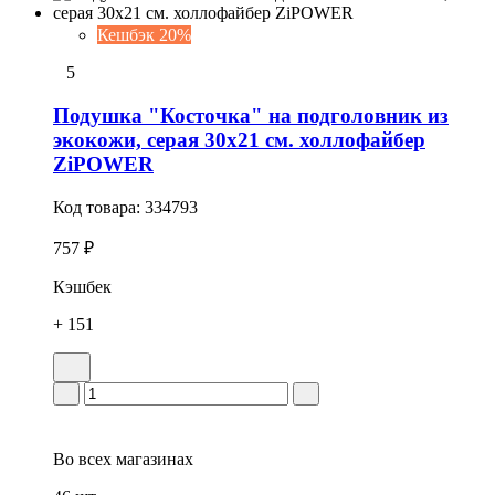
Кешбэк 20%
5
Подушка "Косточка" на подголовник из
экокожи, серая 30х21 см. холлофайбер
ZiPOWER
Код товара:
334793
757 ₽
Кэшбек
+ 151
Во всех
магазинах