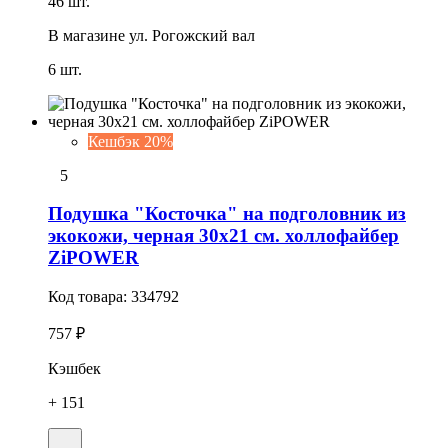
46 шт.
В магазине
ул. Рогожский вал
6 шт.
Кешбэк 20%
5
Подушка "Косточка" на подголовник из
экокожи, черная 30х21 см. холлофайбер
ZiPOWER
Код товара:
334792
757 ₽
Кэшбек
+ 151