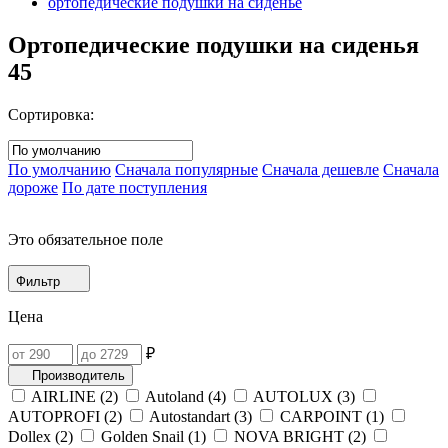
ортопедические подушки на сиденье
Ортопедические подушки на сиденья
45
Сортировка:
По умолчанию
Сначала популярные
Сначала дешевле
Сначала
дороже
По дате поступления
Это обязательное поле
Фильтр
Цена
₽
Производитель
AIRLINE (
2
)
Autoland (
4
)
AUTOLUX (
3
)
AUTOPROFI (
2
)
Autostandart (
3
)
CARPOINT (
1
)
Dollex (
2
)
Golden Snail (
1
)
NOVA BRIGHT (
2
)