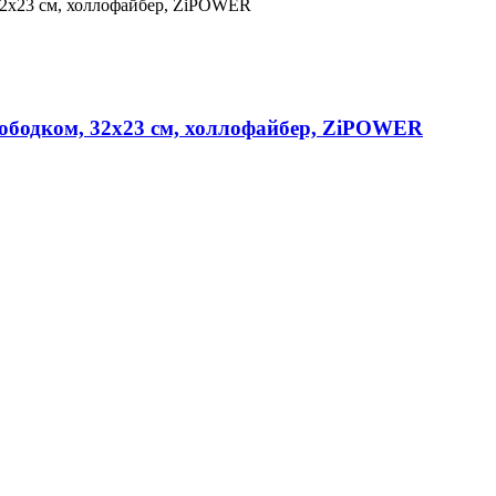
 ободком, 32x23 см, холлофайбер, ZiPOWER