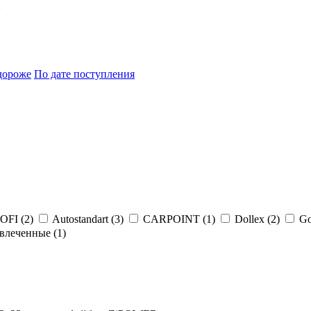
5
дороже
По дате поступления
FI (
2
)
Autostandart (
3
)
CARPOINT (
1
)
Dollex (
2
)
Go
влеченные (
1
)