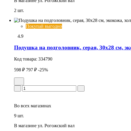
В магазине
ул. Рогожский вал
2 шт.
Покупай выгодно
4.9
Подушка на подголовник, серая, 30x28 см, 
Код товара:
334790
598 ₽
797 ₽
-25%
Во всех
магазинах
9 шт.
В магазине
ул. Рогожский вал