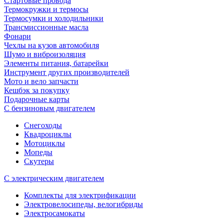
Стартовые провода
Термокружки и термосы
Термосумки и холодильники
Трансмиссионные масла
Фонари
Чехлы на кузов автомобиля
Шумо и виброизоляция
Элементы питания, батарейки
Инструмент других производителей
Мото и вело запчасти
Кешбэк за покупку
Подарочные карты
С бензиновым двигателем
Снегоходы
Квадроциклы
Мотоциклы
Мопеды
Скутеры
С электрическим двигателем
Комплекты для электрификации
Электровелосипеды, велогибриды
Электросамокаты