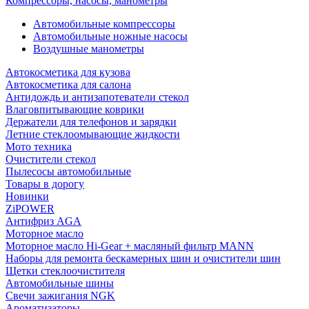
Компрессоры, насосы, манометры
Автомобильные компрессоры
Автомобильные ножные насосы
Воздушные манометры
Автокосметика для кузова
Автокосметика для салона
Антидождь и антизапотеватели стекол
Влаговпитывающие коврики
Держатели для телефонов и зарядки
Летние стеклоомывающие жидкости
Мото техника
Очистители стекол
Пылесосы автомобильные
Товары в дорогу
Новинки
ZiPOWER
Антифриз AGA
Моторное масло
Моторное масло Hi-Gear + масляный фильтр MANN
Наборы для ремонта бескамерных шин и очистители шин
Щетки стеклоочистителя
Автомобильные шины
Свечи зажигания NGK
Ароматизаторы