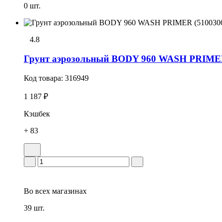
0 шт.
4.8
Грунт аэрозольный BODY 960 WASH PRIMER (
Код товара:
316949
1 187 ₽
Кэшбек
+ 83
Во всех
магазинах
39 шт.