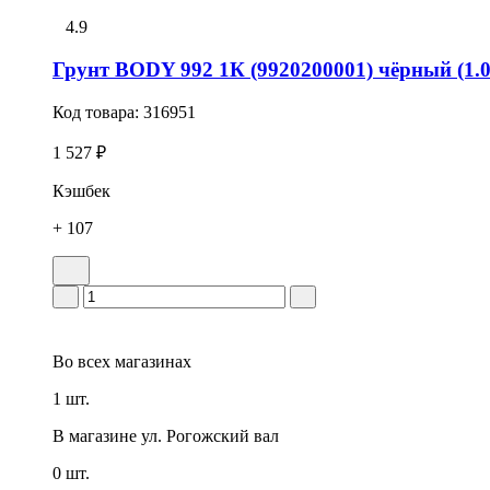
4.9
Грунт BODY 992 1К (9920200001) чёрный (1.0 
Код товара:
316951
1 527 ₽
Кэшбек
+ 107
Во всех
магазинах
1 шт.
В магазине
ул. Рогожский вал
0 шт.