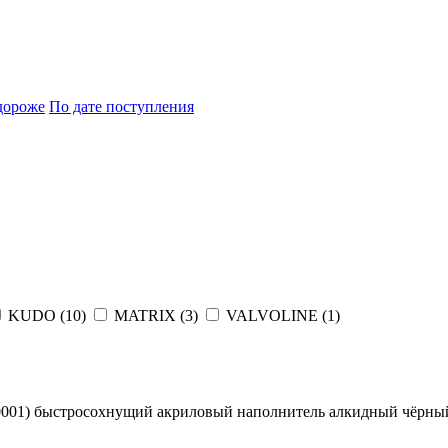
дороже
По дате поступления
KUDO (
10
)
MATRIX (
3
)
VALVOLINE (
1
)