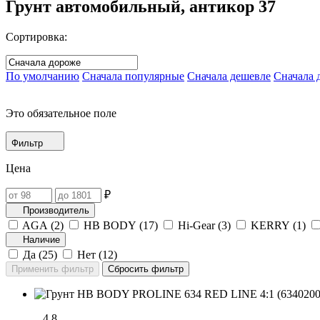
Грунт автомобильный, антикор
37
Сортировка:
По умолчанию
Сначала популярные
Сначала дешевле
Сначала 
Это обязательное поле
Фильтр
Цена
₽
Производитель
AGA (
2
)
HB BODY (
17
)
Hi-Gear (
3
)
KERRY (
1
)
Наличие
Да (
25
)
Нет (
12
)
4.8