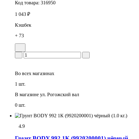
Код товара:
316950
1 043 ₽
Кэшбек
+ 73
Во всех
магазинах
1 шт.
В магазине
ул. Рогожский вал
0 шт.
4.9
Грунт BODY 992 1К (9920200001) чёрный