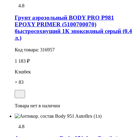
4.8
Грунт аэрозольный BODY PRO P981
EPOXY PRIMER (5100700070)
быстросохнущий 1К эпоксидный серый (0.4
л.)
Код товара:
316957
1 183 ₽
Кэшбек
+ 83
Товара нет в наличии
4.8