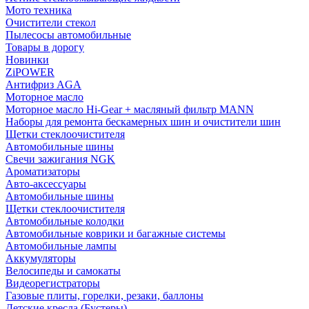
Мото техника
Очистители стекол
Пылесосы автомобильные
Товары в дорогу
Новинки
ZiPOWER
Антифриз AGA
Моторное масло
Моторное масло Hi-Gear + масляный фильтр MANN
Наборы для ремонта бескамерных шин и очистители шин
Щетки стеклоочистителя
Автомобильные шины
Свечи зажигания NGK
Ароматизаторы
Авто-аксессуары
Автомобильные шины
Щетки стеклоочистителя
Автомобильные колодки
Автомобильные коврики и багажные системы
Автомобильные лампы
Аккумуляторы
Велосипеды и самокаты
Видеорегистраторы
Газовые плиты, горелки, резаки, баллоны
Детские кресла (Бустеры)