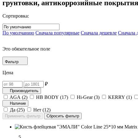
грунтовки, антикоррозийные покрыти
Сортировка:
По умолчанию
Сначала популярные
Сначала дешевле
Сначала 
Это обязательное поле
Фильтр
Цена
₽
Производитель
AGA (
2
)
HB BODY (
17
)
Hi-Gear (
3
)
KERRY (
1
)
Наличие
Да (
25
)
Нет (
12
)
5