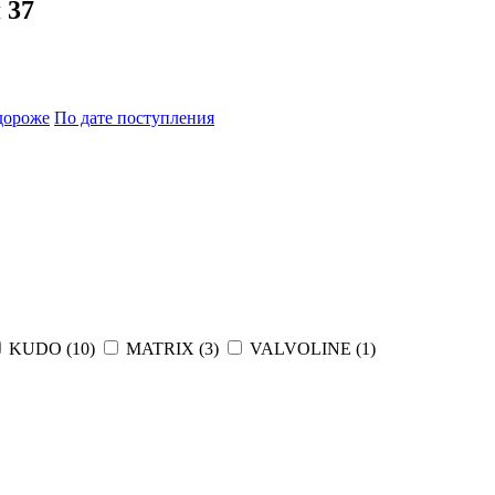
я
37
дороже
По дате поступления
KUDO (
10
)
MATRIX (
3
)
VALVOLINE (
1
)