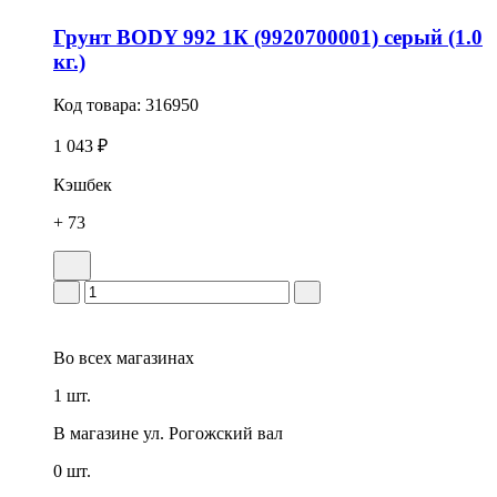
Грунт BODY 992 1К (9920700001) серый (1.0
кг.)
Код товара:
316950
1 043 ₽
Кэшбек
+ 73
Во всех
магазинах
1 шт.
В магазине
ул. Рогожский вал
0 шт.