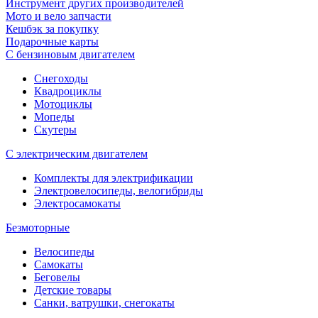
Инструмент других производителей
Мото и вело запчасти
Кешбэк за покупку
Подарочные карты
С бензиновым двигателем
Снегоходы
Квадроциклы
Мотоциклы
Мопеды
Скутеры
С электрическим двигателем
Комплекты для электрификации
Электровелосипеды, велогибриды
Электросамокаты
Безмоторные
Велосипеды
Самокаты
Беговелы
Детские товары
Санки, ватрушки, снегокаты