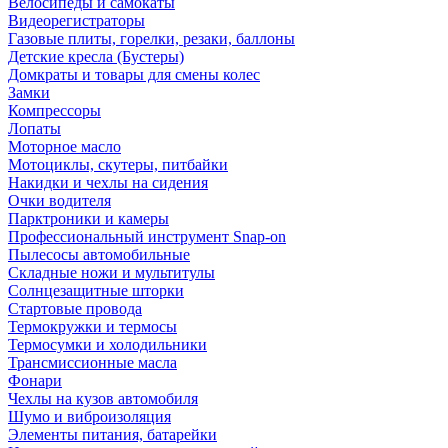
Велосипеды и самокаты
Видеорегистраторы
Газовые плиты, горелки, резаки, баллоны
Детские кресла (Бустеры)
Домкраты и товары для смены колес
Замки
Компрессоры
Лопаты
Моторное масло
Мотоциклы, скутеры, питбайки
Накидки и чехлы на сидения
Очки водителя
Парктроники и камеры
Профессиональный инструмент Snap-on
Пылесосы автомобильные
Складные ножи и мультитулы
Солнцезащитные шторки
Стартовые провода
Термокружки и термосы
Термосумки и холодильники
Трансмиссионные масла
Фонари
Чехлы на кузов автомобиля
Шумо и виброизоляция
Элементы питания, батарейки