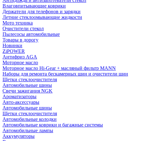
Антидождь и антизапотеватели стекол
Влаговпитывающие коврики
Держатели для телефонов и зарядки
Летние стеклоомывающие жидкости
Мото техника
Очистители стекол
Пылесосы автомобильные
Товары в дорогу
Новинки
ZiPOWER
Антифриз AGA
Моторное масло
Моторное масло Hi-Gear + масляный фильтр MANN
Наборы для ремонта бескамерных шин и очистители шин
Щетки стеклоочистителя
Автомобильные шины
Свечи зажигания NGK
Ароматизаторы
Авто-аксессуары
Автомобильные шины
Щетки стеклоочистителя
Автомобильные колодки
Автомобильные коврики и багажные системы
Автомобильные лампы
Аккумуляторы