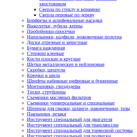
хвостовиком
Сверла по стеклу и керамике
Сверла перовые по дереву
Борфрезы и шлифовальные насадки
Выколотки, зубила, керны
Пробойники-просечки
Напильники, надфили, ножовочные полотна
Диски отрезные и зачистные
Бумага наждачная
Стержни клеевые
Кисти плоские и круглые
Щетки металлические и нейлоновые
Скребки, шпатели
Крючки и шила
Шрифты набивные цифровые и буквенные
Монтировки, гвоздодеры
Тиски, струбцины
Съемники масляных фильтров
Съемники универсальные и специальные
Шприцы для смазки, шланги, наконечники, тазы
Паяльники, резаки
Инструмент специальный для двигателя
Инструмент специальный для трансмиссии
Инструмент специальный для тормозной системы
Инструмент специальный для подвески