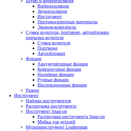
Шумо и виброизоляция
Виброизоляция
Звукоизоляция
Инструмент
Противоскрипные материалы
Эконом-комплекты
Сумки водителя, портмоне, автообложки,
перчатки водителя
Cумки водителя
Портмоне
Автообложки
Фонари
Аккумуляторные фонари
Кемпинговые фонари
Налобные фонари
Ручные фонари
Инспекционные фонари
Разное
Инструмент
Наборы инструментов
Распродажа инструмента
Инструмент Snap-on
Распродажа инструмента Snap-on
Мойка для деталей
Мультиинструмент Leatherman