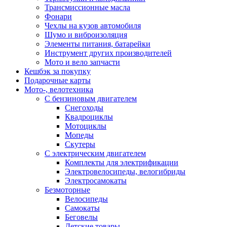
Трансмиссионные масла
Фонари
Чехлы на кузов автомобиля
Шумо и виброизоляция
Элементы питания, батарейки
Инструмент других производителей
Мото и вело запчасти
Кешбэк за покупку
Подарочные карты
Мото-, велотехника
С бензиновым двигателем
Снегоходы
Квадроциклы
Мотоциклы
Мопеды
Скутеры
С электрическим двигателем
Комплекты для электрификации
Электровелосипеды, велогибриды
Электросамокаты
Безмоторные
Велосипеды
Самокаты
Беговелы
Детские товары