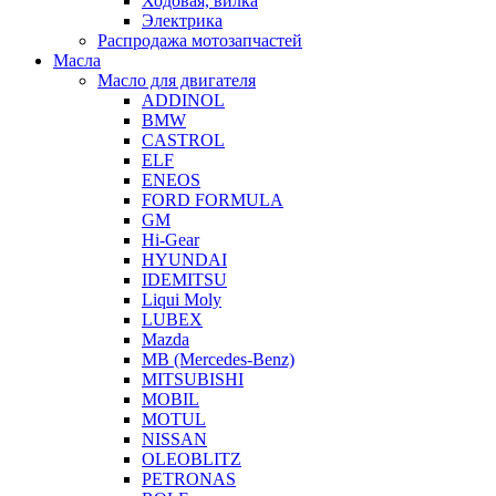
Ходовая, вилка
Электрика
Распродажа мотозапчастей
Масла
Масло для двигателя
ADDINOL
BMW
CASTROL
ELF
ENEOS
FORD FORMULA
GM
Hi-Gear
HYUNDAI
IDEMITSU
Liqui Moly
LUBEX
Mazda
MB (Mercedes-Вenz)
MITSUBISHI
MOBIL
MOTUL
NISSAN
OLEOBLITZ
PETRONAS