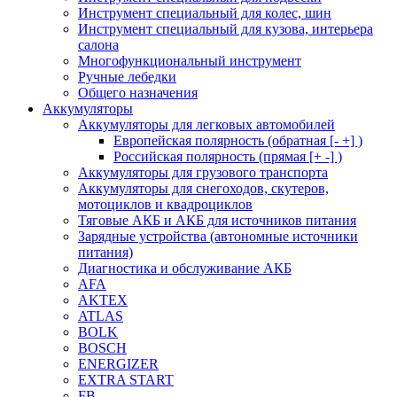
Инструмент специальный для колес, шин
Инструмент специальный для кузова, интерьера
салона
Многофункциональный инструмент
Ручные лебедки
Общего назначения
Аккумуляторы
Аккумуляторы для легковых автомобилей
Европейская полярность (обратная [- +] )
Российская полярность (прямая [+ -] )
Аккумуляторы для грузового транспорта
Аккумуляторы для снегоходов, скутеров,
мотоциклов и квадроциклов
Тяговые АКБ и АКБ для источников питания
Зарядные устройства (автономные источники
питания)
Диагностика и обслуживание АКБ
AFA
AKTEX
ATLAS
BOLK
BOSCH
ENERGIZER
EXTRA START
FB