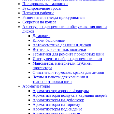
Полировальные машинки
Буксировочные тросы
Перчатки рабочие
Разветвители гнезда прикуривателя
Секретки на колеса
Аксессуары для ремонта и обслуживания ‎шин и
дисков
Домкраты
Ключи баллонные
Автокосметика для шин и дисков
Вентили, золотники, колпачки
Герметики для ремонта проколотых шин
Инструмент и наборы для ремонта шин
Манометры, измерители глубины
протектора
Очистители тормозов, краска для дисков
Чехлы и пакеты для хранения и
транспортировки шин
Ароматизаторы
Ароматизатор аэрозоль/гранулы
Ароматизаторы воздуха в карманы дверей
Ароматизаторы на дефлектор
Ароматизаторы на торпеду
Ароматизаторы под сиденье
Ароматизаторы подвесные