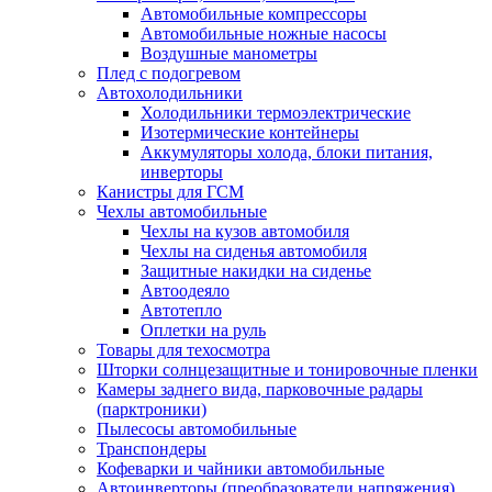
Автомобильные компрессоры
Автомобильные ножные насосы
Воздушные манометры
Плед с подогревом
Автохолодильники
Холодильники термоэлектрические
Изотермические контейнеры
Аккумуляторы холода, блоки питания,
инверторы
Канистры для ГСМ
Чехлы автомобильные
Чехлы на кузов автомобиля
Чехлы на сиденья автомобиля
Защитные накидки на сиденье
Автоодеяло
Автотепло
Оплетки на руль
Товары для техосмотра
Шторки солнцезащитные и тонировочные пленки
Камеры заднего вида, парковочные радары
(парктроники)
Пылесосы автомобильные
Транспондеры
Кофеварки и чайники автомобильные
Автоинверторы (преобразователи напряжения)