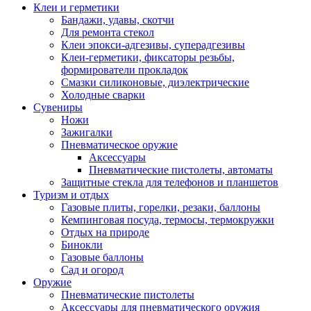
Клеи и герметики
Бандажи, удавы, скотчи
Для ремонта стекол
Клеи эпокси-адгезивы, суперадгезивы
Клеи-герметики, фиксаторы резьбы,
формирователи прокладок
Смазки силиконовые, диэлектрические
Холодные сварки
Сувениры
Ножи
Зажигалки
Пневматическое оружие
Аксессуары
Пневматические пистолеты, автоматы
Защитные стекла для телефонов и планшетов
Туризм и отдых
Газовые плиты, горелки, резаки, баллоны
Кемпинговая посуда, термосы, термокружки
Отдых на природе
Бинокли
Газовые баллоны
Сад и огород
Оружие
Пневматические пистолеты
Аксессуары для пневматического оружия