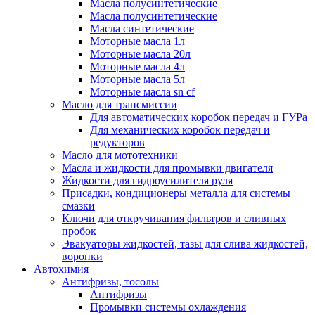
Масла полусинтетические
Масла полусинтетические
Масла синтетические
Моторные масла 1л
Моторные масла 20л
Моторные масла 4л
Моторные масла 5л
Моторные масла sn cf
Масло для трансмиссии
Для автоматических коробок передач и ГУРа
Для механических коробок передач и
редукторов
Масло для мототехники
Масла и жидкости для промывки двигателя
Жидкости для гидроусилителя руля
Присадки, кондиционеры металла для системы
смазки
Ключи для откручивания фильтров и сливных
пробок
Эвакуаторы жидкостей, тазы для слива жидкостей,
воронки
Автохимия
Антифризы, тосолы
Антифризы
Промывки системы охлаждения