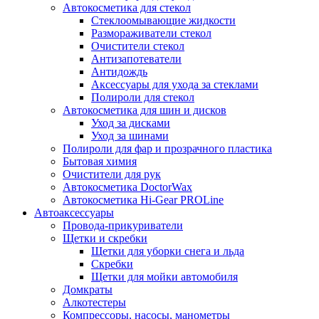
Автокосметика для стекол
Стеклоомывающие жидкости
Размораживатели стекол
Очистители стекол
Антизапотеватели
Антидождь
Аксессуары для ухода за стеклами
Полироли для стекол
Автокосметика для шин и дисков
Уход за дисками
Уход за шинами
Полироли для фар и прозрачного пластика
Бытовая химия
Очистители для рук
Автокосметика DoctorWax
Автокосметика Hi-Gear PROLine
Автоаксессуары
Провода-прикуриватели
Щетки и скребки
Щетки для уборки снега и льда
Скребки
Щетки для мойки автомобиля
Домкраты
Алкотестеры
Компрессоры, насосы, манометры