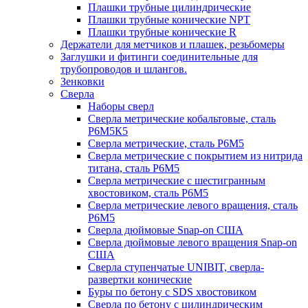
Плашки трубные цилиндрические
Плашки трубные конические NPT
Плашки трубные конические R
Держатели для метчиков и плашек, резьбомеры
Заглушки и фитинги соединительные для
трубопроводов и шлангов.
Зенковки
Сверла
Наборы сверл
Сверла метрические кобальтовые, сталь
Р6М5К5
Сверла метрические, сталь Р6М5
Сверла метрические с покрытием из нитрида
титана, сталь Р6М5
Сверла метрические с шестигранным
хвостовиком, сталь Р6М5
Сверла метрические левого вращения, сталь
Р6М5
Сверла дюймовые Snap-on США
Сверла дюймовые левого вращения Snap-on
США
Сверла ступенчатые UNIBIT, сверла-
развертки конические
Буры по бетону с SDS хвостовиком
Сверла по бетону с цилиндрическим