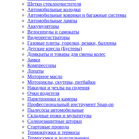
Щетки стеклоочистителя
Автомобильные колодки
Автомобильные коврики и багажные системы
Автомобильные лампы
Аккумуляторы
Велосипеды и самокаты
Видеорегистраторы
Газовые плиты, горелки, резаки, баллоны
Детские кресла (Бустеры)
Домкраты и товары для смены колес
Замки
Компрессоры
Лопаты
Моторное масло
Мотоциклы, скутеры, питбайки
Накидки и чехлы на сидения
Очки водителя
Парктроники и камеры
Профессиональный инструмент Snap-on
Пылесосы автомобильные
Складные ножи и мультитулы
Солнцезащитные шторки
Стартовые провода
Термокружки и термосы
Термосумки и холодильники