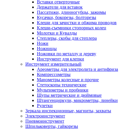
Вставки отверточные
Держатели для вставок
Пассатижи, длинногубцы, зажимы
Кусачки, бокорезы, болторезы
Клещи для зачистки и обжима проводов
Клещи-съемники стопорных колец
Молотки и Кувалды
Степлеры, скобы для степлера
Ножи
Ножницы
Ножовки по металлу и дереву
Инструмент для клепки
Инструмент измерительный
Ареометры для электролита и антифриза
Компрессометры
Манометры колесные и прочие
Стетоскопы технические
Мультиметры и пробники
Щупы метрические и дюймовые
Штангенциркули, микрометры, линейки
Рулетки
Зеркала инспекционные, магниты, захваты
Электроинструмент
Пневмоинструмент
Шпильковерты, гайкорезы