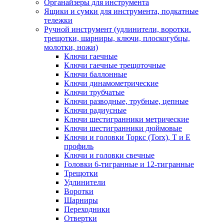
Органайзеры для инструмента
Ящики и сумки для инструмента, подкатные
тележки
Ручной инструмент (удлинители, воротки.
трещотки, шарниры, ключи, плоскогубцы,
молотки, ножи)
Ключи гаечные
Ключи гаечные трещоточные
Ключи баллонные
Ключи динамометрические
Ключи трубчатые
Ключи разводные, трубные, цепные
Ключи радиусные
Ключи шестигранники метрические
Ключи шестигранники дюймовые
Ключи и головки Торкс (Torx), Т и Е
профиль
Ключи и головки свечные
Головки 6-тигранные и 12-тигранные
Трещотки
Удлинители
Воротки
Шарниры
Переходники
Отвертки