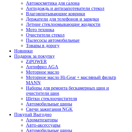
Автокосметика для салона
Антидождь и антизапотеватели стекол
Влаговпитывающие коврики
Держатели для телефонов и зарядки
Летние стеклоомывающие жидкости
Мото техника
Очистители стекол
Пылесосы автомобильные
Товары в дорогу
Новинки
Подарок за покупку
ZiPOWER
Антифриз AGA
Моторное масло
Моторное масло Hi-Gear + масляный фильтр
MANN
Наборы для ремонта бескамерных шин и
очистители шин
Щетки стеклоочистителя
Автомобильные шины
Свечи зажигания NGK
Покупай Выгодно
Ароматизаторы
Авто-аксессуары
Автомобильные шины