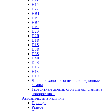
H11
H15
H27
HB1
HB3
HB4
HB5
D2S
D2R
D1R
D1S
D3R
D3S
D4R
D4S
H16
H18
H19
Дневные ходовые огни и светодиодные
лампы
Габаритные лампы, стоп сигнал, лампы в
поворотник...
Автозапчасти в наличии
Провода
Разное