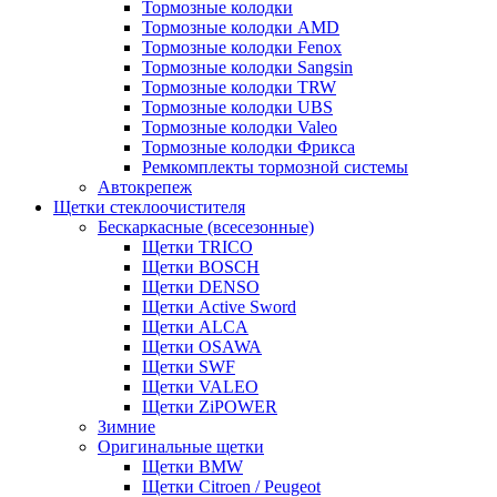
Тормозные колодки
Тормозные колодки AMD
Тормозные колодки Fenox
Тормозные колодки Sangsin
Тормозные колодки TRW
Тормозные колодки UBS
Тормозные колодки Valeo
Тормозные колодки Фрикса
Ремкомплекты тормозной системы
Автокрепеж
Щетки стеклоочистителя
Бескаркасные (всесезонные)
Щетки TRICO
Щетки BOSCH
Щетки DENSO
Щетки Active Sword
Щетки ALCA
Щетки OSAWA
Щетки SWF
Щетки VALEO
Щетки ZiPOWER
Зимние
Оригинальные щетки
Щетки BMW
Щетки Citroen / Peugeot