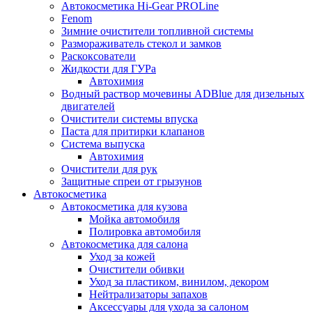
Автокосметика Hi-Gear PROLine
Fenom
Зимние очистители топливной системы
Размораживатель стекол и замков
Раскоксователи
Жидкости для ГУРа
Автохимия
Водный раствор мочевины ADBlue для дизельных
двигателей
Очистители системы впуска
Паста для притирки клапанов
Система выпуска
Автохимия
Очистители для рук
Защитные спреи от грызунов
Автокосметика
Автокосметика для кузова
Мойка автомобиля
Полировка автомобиля
Автокосметика для салона
Уход за кожей
Очистители обивки
Уход за пластиком, винилом, декором
Нейтрализаторы запахов
Аксессуары для ухода за салоном