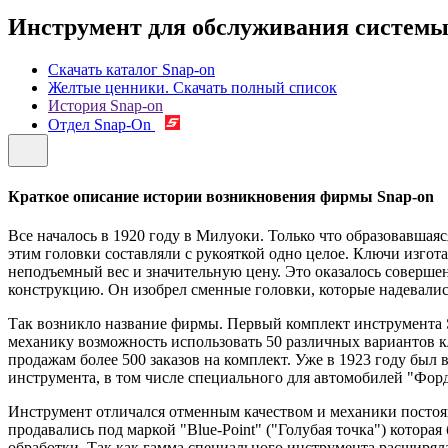
Инструмент для обслуживания системы
Скачать каталог Snap-on
Желтые ценники. Скачать полный список
История Snap-on
Отдел Snap-On
Краткое описание истории возникновения фирмы Snap-on
Все началось в 1920 году в Милуоки. Только что образовавш
этим головки составляли с рукояткой одно целое. Ключи изго
неподъемный вес и значительную цену. Это оказалось совер
конструкцию. Он изобрел сменные головки, которые надевались 
Так возникло название фирмы. Первый комплект инструмента Sn
механику возможность использовать 50 различных вариантов кл
продажам более 500 заказов на комплект. Уже в 1923 году бы
инструмента, в том числе специального для автомобилей "Форд
Инструмент отличался отменным качеством и механики постоян
продавались под маркой "Blue-Point" ("Голубая точка") котора
обработки. Так как гамма специального инструмента расширяла