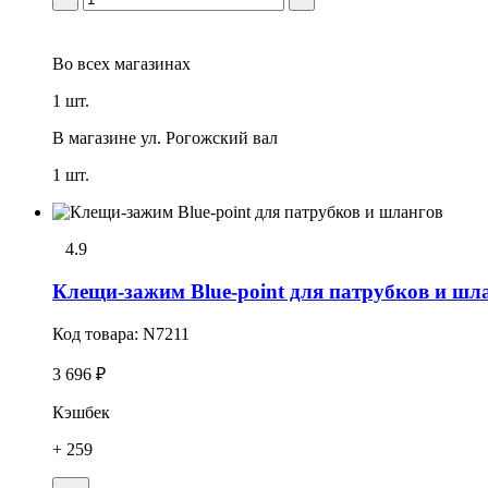
Во всех
магазинах
1 шт.
В магазине
ул. Рогожский вал
1 шт.
4.9
Клещи-зажим Blue-point для патрубков и шл
Код товара:
N7211
3 696 ₽
Кэшбек
+ 259