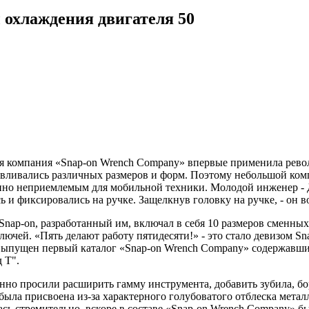
 охлаждения двигателя
50
аяся компания «Snap-on Wrench Company» впервые применила ре
тавливались различных размеров и форм. Поэтому небольшой ко
шенно неприемлемым для мобильной техники. Молодой инженер 
и фиксировались на ручке. Защелкнув головку на ручке, - он во
ap-on, разработанный им, включал в себя 10 размеров сменных 
ючей. «Пять делают работу пятидесяти!» - это стало девизом Sn
л выпущен первый каталог «Snap-on Wrench Company» содержавш
 Т".
но просили расширить гамму инструмента, добавить зубила, бо
я была присвоена из-за характерного голубоватого отблеска мета
сь стремительно, вскоре в составе «Snap-on Wrench Company» бы