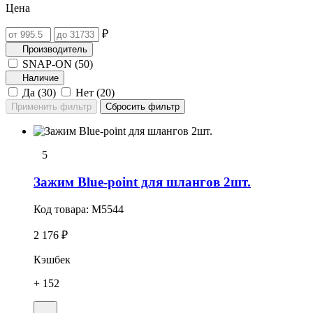
Цена
₽
Производитель
SNAP-ON (
50
)
Наличие
Да (
30
)
Нет (
20
)
5
Зажим Blue-point для шлангов 2шт.
Код товара:
M5544
2 176 ₽
Кэшбек
+ 152