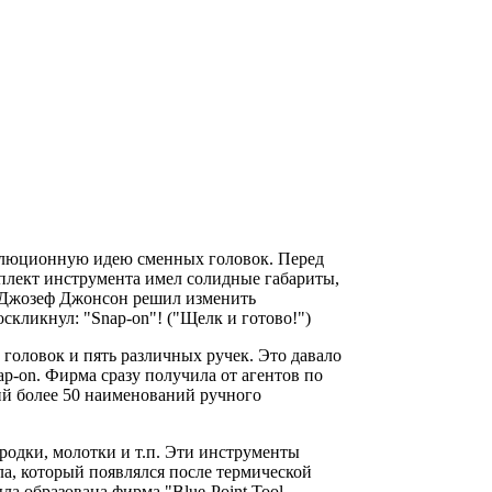
волюционную идею сменных головок. Перед
мплект инструмента имел солидные габариты,
- Джозеф Джонсон решил изменить
скликнул: "Snap-on"! ("Щелк и готово!")
головок и пять различных ручек. Это давало
ap-on. Фирма сразу получила от агентов по
ий более 50 наименований ручного
родки, молотки и т.п. Эти инструменты
лла, который появлялся после термической
ла образована фирма "Blue-Point Tool