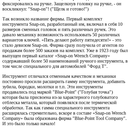
фиксировались на ручке. Защелкнув головку на ручке, - он
воскликнул: "Snap-on"! ("Щелк и готово!")
Так возникло название фирмы. Первый комплект
инструмента Snap-on, разработанный им, включал в себя 10
размеров сменных головок и пять различных ручек. Это
давало механику возможность использовать 50 различных
вариантов ключей. «Пять делают работу пятидесяти!» - это
стало девизом Snap-on. Фирма сразу получила от агентов по
продажам более 500 заказов на комплект. Уже в 1923 году был
выпущен первый каталог «Snap-on Wrench Company»
содержавший более 50 наименований ручного инструмента, в
том числе специального для автомобилей "Форд Т".
Инструмент отличался отменным качеством и механики
постоянно просили расширить гамму инструмента, добавить
зубила, бородки, молотки и т.п. Эти инструменты
продавались под маркой "Blue-Point" ("Голубая точка")
которая была присвоена из-за характерного голубоватого
отблеска металла, который появлялся после термической
обработки. Так как гамма специального инструмента
расширялась стремительно, вскоре в составе «Snap-on Wrench
Company» была образована фирма "Blue-Point Tool Company".
И это было только начало!