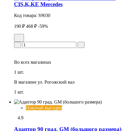
CIS,K,KE Mercedes
Код товара:
S9030
190 ₽
468 ₽
-59%
Во всех
магазинах
1 шт.
В магазине
ул. Рогожский вал
1 шт.
Покупай выгодно
4.9
Адаптор 90 град. GM (большого размера)