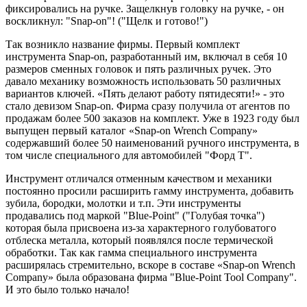
фиксировались на ручке. Защелкнув головку на ручке, - он
воскликнул: "Snap-on"! ("Щелк и готово!")
Так возникло название фирмы. Первый комплект
инструмента Snap-on, разработанный им, включал в себя 10
размеров сменных головок и пять различных ручек. Это
давало механику возможность использовать 50 различных
вариантов ключей. «Пять делают работу пятидесяти!» - это
стало девизом Snap-on. Фирма сразу получила от агентов по
продажам более 500 заказов на комплект. Уже в 1923 году был
выпущен первый каталог «Snap-on Wrench Company»
содержавший более 50 наименований ручного инструмента, в
том числе специального для автомобилей "Форд Т".
Инструмент отличался отменным качеством и механики
постоянно просили расширить гамму инструмента, добавить
зубила, бородки, молотки и т.п. Эти инструменты
продавались под маркой "Blue-Point" ("Голубая точка")
которая была присвоена из-за характерного голубоватого
отблеска металла, который появлялся после термической
обработки. Так как гамма специального инструмента
расширялась стремительно, вскоре в составе «Snap-on Wrench
Company» была образована фирма "Blue-Point Tool Company".
И это было только начало!