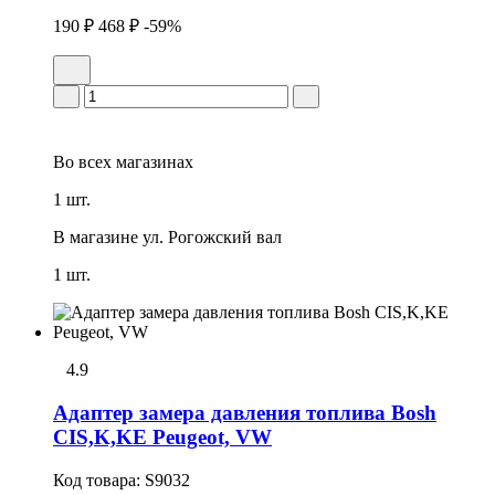
190 ₽
468 ₽
-59%
Во всех
магазинах
1 шт.
В магазине
ул. Рогожский вал
1 шт.
4.9
Адаптер замера давления топлива Bosh
CIS,K,KE Peugeot, VW
Код товара:
S9032