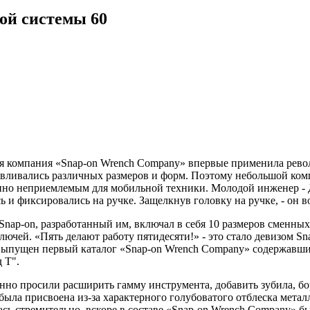
ой системы
60
аяся компания «Snap-on Wrench Company» впервые применила ре
тавливались различных размеров и форм. Поэтому небольшой ко
шенно неприемлемым для мобильной техники. Молодой инженер 
и фиксировались на ручке. Защелкнув головку на ручке, - он во
ap-on, разработанный им, включал в себя 10 размеров сменных 
ючей. «Пять делают работу пятидесяти!» - это стало девизом Sn
л выпущен первый каталог «Snap-on Wrench Company» содержавш
 Т".
но просили расширить гамму инструмента, добавить зубила, бо
я была присвоена из-за характерного голубоватого отблеска мета
сь стремительно, вскоре в составе «Snap-on Wrench Company» бы