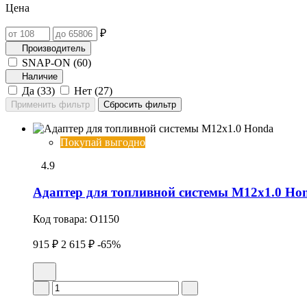
Цена
₽
Производитель
SNAP-ON (
60
)
Наличие
Да (
33
)
Нет (
27
)
Покупай выгодно
4.9
Адаптер для топливной системы М12х1.0 Ho
Код товара:
O1150
915 ₽
2 615 ₽
-65%