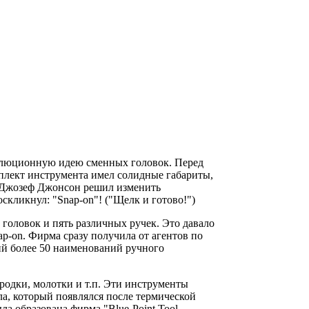
волюционную идею сменных головок. Перед
мплект инструмента имел солидные габариты,
- Джозеф Джонсон решил изменить
скликнул: "Snap-on"! ("Щелк и готово!")
головок и пять различных ручек. Это давало
ap-on. Фирма сразу получила от агентов по
ий более 50 наименований ручного
родки, молотки и т.п. Эти инструменты
лла, который появлялся после термической
ла образована фирма "Blue-Point Tool