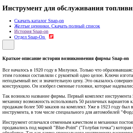
Инструмент для обслуживания топливн
Скачать каталог Snap-on
Желтые ценники. Скачать полный список
История Snap-on
Отдел Snap-On
Краткое описание истории возникновения фирмы Snap-on
Все началось в 1920 году в Милуоки. Только что образовавш
этим головки составляли с рукояткой одно целое. Ключи изго
неподъемный вес и значительную цену. Это оказалось совер
конструкцию. Он изобрел сменные головки, которые надевались 
Так возникло название фирмы. Первый комплект инструмента Sn
механику возможность использовать 50 различных вариантов кл
продажам более 500 заказов на комплект. Уже в 1923 году бы
инструмента, в том числе специального для автомобилей "Форд
Инструмент отличался отменным качеством и механики постоян
продавались под маркой "Blue-Point" ("Голубая точка") котора
обработки. Так как гамма специального инструмента расширяла