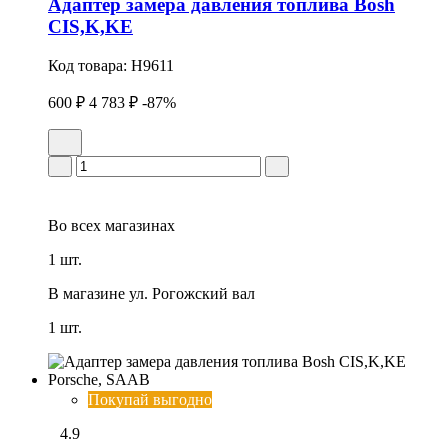
Адаптеp замера давления топлива Bosh
CIS,K,KE
Код товара:
H9611
600 ₽
4 783 ₽
-87%
Во всех
магазинах
1 шт.
В магазине
ул. Рогожский вал
1 шт.
Покупай выгодно
4.9