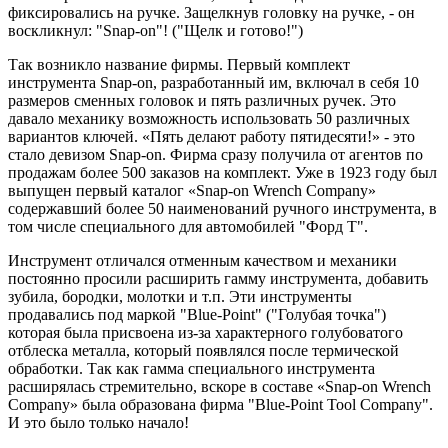
фиксировались на ручке. Защелкнув головку на ручке, - он
воскликнул: "Snap-on"! ("Щелк и готово!")
Так возникло название фирмы. Первый комплект
инструмента Snap-on, разработанный им, включал в себя 10
размеров сменных головок и пять различных ручек. Это
давало механику возможность использовать 50 различных
вариантов ключей. «Пять делают работу пятидесяти!» - это
стало девизом Snap-on. Фирма сразу получила от агентов по
продажам более 500 заказов на комплект. Уже в 1923 году был
выпущен первый каталог «Snap-on Wrench Company»
содержавший более 50 наименований ручного инструмента, в
том числе специального для автомобилей "Форд Т".
Инструмент отличался отменным качеством и механики
постоянно просили расширить гамму инструмента, добавить
зубила, бородки, молотки и т.п. Эти инструменты
продавались под маркой "Blue-Point" ("Голубая точка")
которая была присвоена из-за характерного голубоватого
отблеска металла, который появлялся после термической
обработки. Так как гамма специального инструмента
расширялась стремительно, вскоре в составе «Snap-on Wrench
Company» была образована фирма "Blue-Point Tool Company".
И это было только начало!