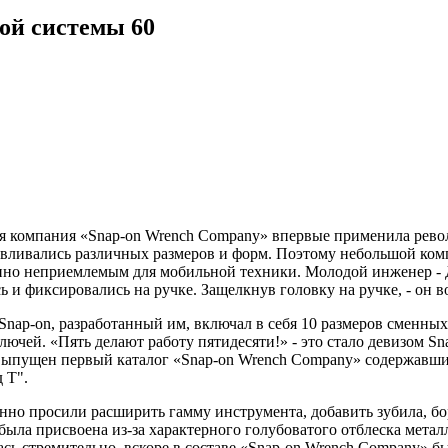
ой системы
60
аяся компания «Snap-on Wrench Company» впервые применила ре
тавливались различных размеров и форм. Поэтому небольшой ко
шенно неприемлемым для мобильной техники. Молодой инженер 
и фиксировались на ручке. Защелкнув головку на ручке, - он во
ap-on, разработанный им, включал в себя 10 размеров сменных 
ючей. «Пять делают работу пятидесяти!» - это стало девизом Sn
л выпущен первый каталог «Snap-on Wrench Company» содержавш
 Т".
но просили расширить гамму инструмента, добавить зубила, бо
я была присвоена из-за характерного голубоватого отблеска мета
сь стремительно, вскоре в составе «Snap-on Wrench Company» бы