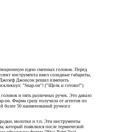
волюционную идею сменных головок. Перед
мплект инструмента имел солидные габариты,
- Джозеф Джонсон решил изменить
скликнул: "Snap-on"! ("Щелк и готово!")
головок и пять различных ручек. Это давало
ap-on. Фирма сразу получила от агентов по
ий более 50 наименований ручного
родки, молотки и т.п. Эти инструменты
лла, который появлялся после термической
ла образована фирма "Blue-Point Tool