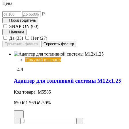
Цена
₽
Производитель
SNAP-ON (
60
)
Наличие
Да (
33
)
Нет (
27
)
Покупай выгодно
4.9
Адаптер для топливной системы M12x1.25
Код товара:
M5585
650 ₽
1 569 ₽
-59%