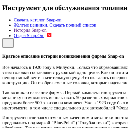
Инструмент для обслуживания топливн
Скачать каталог Snap-on
Желтые ценники. Скачать полный список
История Snap-on
Отдел Snap-On
Краткое описание истории возникновения фирмы Snap-on
Все началось в 1920 году в Милуоки. Только что образовавш
этим головки составляли с рукояткой одно целое. Ключи изго
неподъемный вес и значительную цену. Это оказалось совер
конструкцию. Он изобрел сменные головки, которые надевались 
Так возникло название фирмы. Первый комплект инструмента Sn
механику возможность использовать 50 различных вариантов кл
продажам более 500 заказов на комплект. Уже в 1923 году бы
инструмента, в том числе специального для автомобилей "Форд
Инструмент отличался отменным качеством и механики постоян
продавались под маркой "Blue-Point" ("Голубая точка") котора
обработки. Так как гамма специального инструмента расширяла