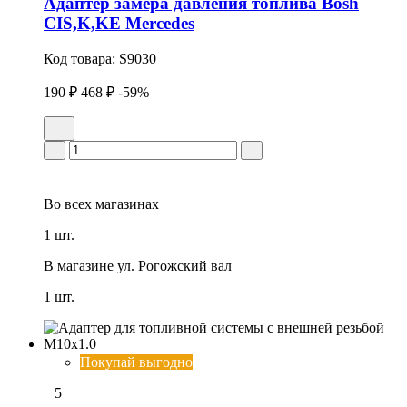
Адаптер замера давления топлива Bosh
CIS,K,KE Mercedes
Код товара:
S9030
190 ₽
468 ₽
-59%
Во всех
магазинах
1 шт.
В магазине
ул. Рогожский вал
1 шт.
Покупай выгодно
5