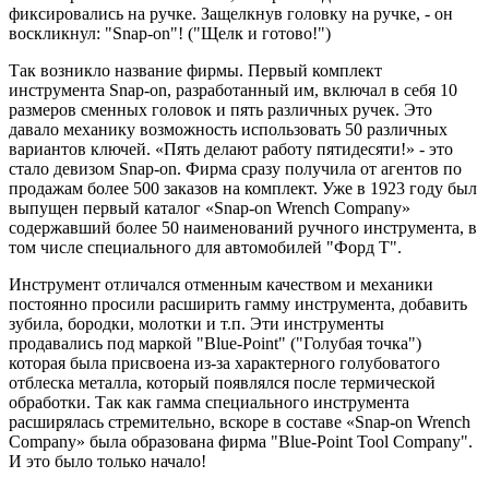
фиксировались на ручке. Защелкнув головку на ручке, - он
воскликнул: "Snap-on"! ("Щелк и готово!")
Так возникло название фирмы. Первый комплект
инструмента Snap-on, разработанный им, включал в себя 10
размеров сменных головок и пять различных ручек. Это
давало механику возможность использовать 50 различных
вариантов ключей. «Пять делают работу пятидесяти!» - это
стало девизом Snap-on. Фирма сразу получила от агентов по
продажам более 500 заказов на комплект. Уже в 1923 году был
выпущен первый каталог «Snap-on Wrench Company»
содержавший более 50 наименований ручного инструмента, в
том числе специального для автомобилей "Форд Т".
Инструмент отличался отменным качеством и механики
постоянно просили расширить гамму инструмента, добавить
зубила, бородки, молотки и т.п. Эти инструменты
продавались под маркой "Blue-Point" ("Голубая точка")
которая была присвоена из-за характерного голубоватого
отблеска металла, который появлялся после термической
обработки. Так как гамма специального инструмента
расширялась стремительно, вскоре в составе «Snap-on Wrench
Company» была образована фирма "Blue-Point Tool Company".
И это было только начало!