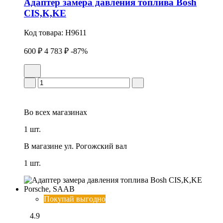
Адаптеp замера давления топлива Bosh
CIS,K,KE
Код товара:
H9611
600 ₽
4 783 ₽
-87%
Во всех
магазинах
1 шт.
В магазине
ул. Рогожский вал
1 шт.
Покупай выгодно
4.9