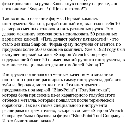
фиксировались на ручке. Защелкнув головку на ручке, - он
воскликнул: "Snap-on"! ("Щелк и готово!")
Так возникло название фирмы. Первый комплект
инструмента Snap-on, разработанный им, включал в себя 10
размеров сменных головок и пять различных ручек. Это
давало механику возможность использовать 50 различных
вариантов ключей. «Пять делают работу пятидесяти!» - это
стало девизом Snap-on. Фирма сразу получила от агентов по
продажам более 500 заказов на комплект. Уже в 1923 году был
выпущен первый каталог «Snap-on Wrench Company»
содержавший более 50 наименований ручного инструмента, в
том числе специального для автомобилей "Форд Т".
Инструмент отличался отменным качеством и механики
постоянно просили расширить гамму инструмента, добавить
зубила, бородки, молотки и т.п. Эти инструменты
продавались под маркой "Blue-Point" ("Голубая точка")
которая была присвоена из-за характерного голубоватого
отблеска металла, который появлялся после термической
обработки. Так как гамма специального инструмента
расширялась стремительно, вскоре в составе «Snap-on Wrench
Company» была образована фирма "Blue-Point Tool Company".
И это было только начало!