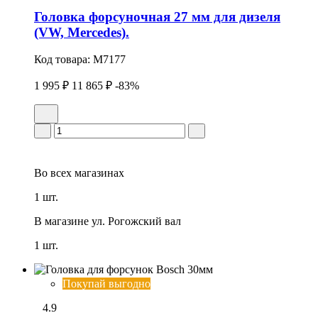
Головка фоpсуночная 27 мм для дизеля
(VW, Mercedes).
Код товара:
M7177
1 995 ₽
11 865 ₽
-83%
Во всех
магазинах
1 шт.
В магазине
ул. Рогожский вал
1 шт.
Покупай выгодно
4.9