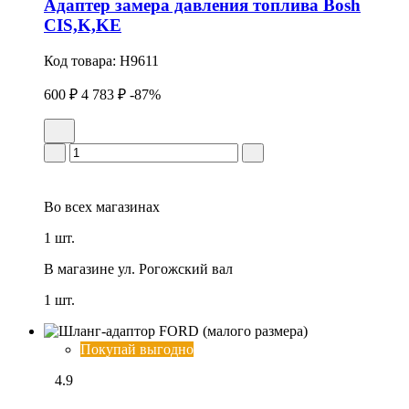
Адаптеp замера давления топлива Bosh
CIS,K,KE
Код товара:
H9611
600 ₽
4 783 ₽
-87%
Во всех
магазинах
1 шт.
В магазине
ул. Рогожский вал
1 шт.
Покупай выгодно
4.9