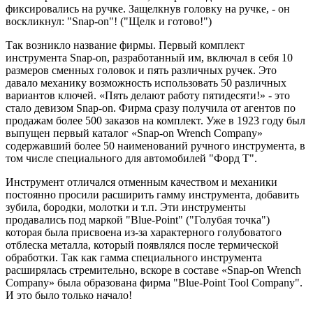
фиксировались на ручке. Защелкнув головку на ручке, - он
воскликнул: "Snap-on"! ("Щелк и готово!")
Так возникло название фирмы. Первый комплект
инструмента Snap-on, разработанный им, включал в себя 10
размеров сменных головок и пять различных ручек. Это
давало механику возможность использовать 50 различных
вариантов ключей. «Пять делают работу пятидесяти!» - это
стало девизом Snap-on. Фирма сразу получила от агентов по
продажам более 500 заказов на комплект. Уже в 1923 году был
выпущен первый каталог «Snap-on Wrench Company»
содержавший более 50 наименований ручного инструмента, в
том числе специального для автомобилей "Форд Т".
Инструмент отличался отменным качеством и механики
постоянно просили расширить гамму инструмента, добавить
зубила, бородки, молотки и т.п. Эти инструменты
продавались под маркой "Blue-Point" ("Голубая точка")
которая была присвоена из-за характерного голубоватого
отблеска металла, который появлялся после термической
обработки. Так как гамма специального инструмента
расширялась стремительно, вскоре в составе «Snap-on Wrench
Company» была образована фирма "Blue-Point Tool Company".
И это было только начало!