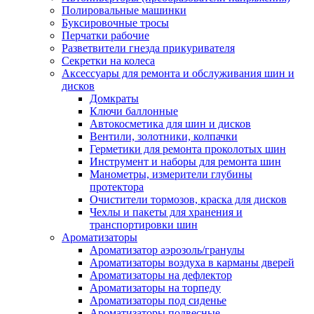
Полировальные машинки
Буксировочные тросы
Перчатки рабочие
Разветвители гнезда прикуривателя
Секретки на колеса
Аксессуары для ремонта и обслуживания ‎шин и
дисков
Домкраты
Ключи баллонные
Автокосметика для шин и дисков
Вентили, золотники, колпачки
Герметики для ремонта проколотых шин
Инструмент и наборы для ремонта шин
Манометры, измерители глубины
протектора
Очистители тормозов, краска для дисков
Чехлы и пакеты для хранения и
транспортировки шин
Ароматизаторы
Ароматизатор аэрозоль/гранулы
Ароматизаторы воздуха в карманы дверей
Ароматизаторы на дефлектор
Ароматизаторы на торпеду
Ароматизаторы под сиденье
Ароматизаторы подвесные