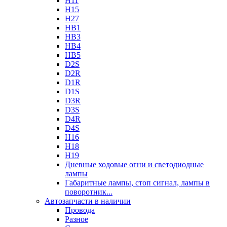
H11
H15
H27
HB1
HB3
HB4
HB5
D2S
D2R
D1R
D1S
D3R
D3S
D4R
D4S
H16
H18
H19
Дневные ходовые огни и светодиодные
лампы
Габаритные лампы, стоп сигнал, лампы в
поворотник...
Автозапчасти в наличии
Провода
Разное