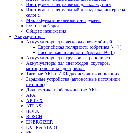
Инструмент специальный для колес, шин
Инструмент специальный для кузова, интерьера
салона
Многофункциональный инструмент
Ручные лебедки
Общего назначения
Аккумуляторы
Аккумуляторы для легковых автомобилей
Европейская полярность (обратная [- +] )
Российская полярность (прямая [+ -] )
Аккумуляторы для грузового транспорта
Аккумуляторы для снегоходов, скутеров,
мотоциклов и квадроциклов
Тяговые АКБ и АКБ для источников питания
Зарядные устройства (автономные источники
питания)
Диагностика и обслуживание АКБ
AFA
AKTEX
ATLAS
BOLK
BOSCH
ENERGIZER
EXTRA START
FB