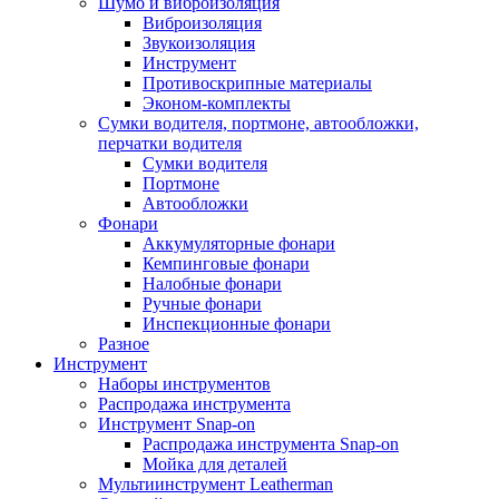
Шумо и виброизоляция
Виброизоляция
Звукоизоляция
Инструмент
Противоскрипные материалы
Эконом-комплекты
Сумки водителя, портмоне, автообложки,
перчатки водителя
Cумки водителя
Портмоне
Автообложки
Фонари
Аккумуляторные фонари
Кемпинговые фонари
Налобные фонари
Ручные фонари
Инспекционные фонари
Разное
Инструмент
Наборы инструментов
Распродажа инструмента
Инструмент Snap-on
Распродажа инструмента Snap-on
Мойка для деталей
Мультиинструмент Leatherman