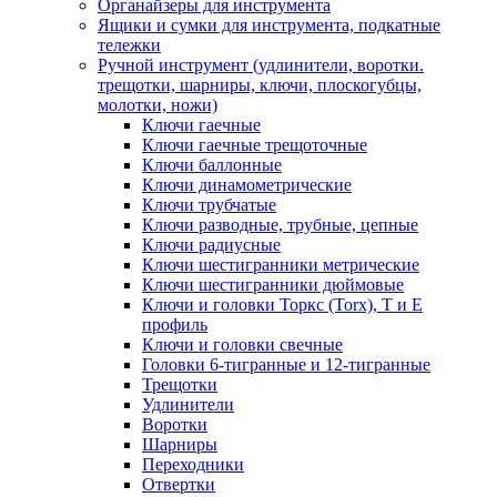
Органайзеры для инструмента
Ящики и сумки для инструмента, подкатные
тележки
Ручной инструмент (удлинители, воротки.
трещотки, шарниры, ключи, плоскогубцы,
молотки, ножи)
Ключи гаечные
Ключи гаечные трещоточные
Ключи баллонные
Ключи динамометрические
Ключи трубчатые
Ключи разводные, трубные, цепные
Ключи радиусные
Ключи шестигранники метрические
Ключи шестигранники дюймовые
Ключи и головки Торкс (Torx), Т и Е
профиль
Ключи и головки свечные
Головки 6-тигранные и 12-тигранные
Трещотки
Удлинители
Воротки
Шарниры
Переходники
Отвертки