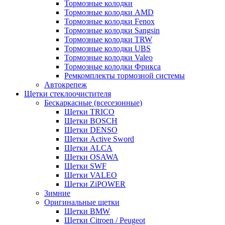
Тормозные колодки
Тормозные колодки AMD
Тормозные колодки Fenox
Тормозные колодки Sangsin
Тормозные колодки TRW
Тормозные колодки UBS
Тормозные колодки Valeo
Тормозные колодки Фрикса
Ремкомплекты тормозной системы
Автокрепеж
Щетки стеклоочистителя
Бескаркасные (всесезонные)
Щетки TRICO
Щетки BOSCH
Щетки DENSO
Щетки Active Sword
Щетки ALCA
Щетки OSAWA
Щетки SWF
Щетки VALEO
Щетки ZiPOWER
Зимние
Оригинальные щетки
Щетки BMW
Щетки Citroen / Peugeot