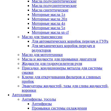
Масла полусинтетические
Масла полусинтетические
Масла синтетические
Моторные масла 1л
Моторные масла 20л
Моторные масла 4л
Моторные масла 5л
Моторные масла sn cf
Масло для трансмиссии
Для автоматических коробок передач и ГУРа
Для механических коробок передач и
редукторов
Масло для мототехники
Масла и жидкости для промывки двигателя
Жидкости для гидроусилителя руля
Присадки, кондиционеры металла для системы
смазки
Ключи для откручивания фильтров и сливных
пробок
Эвакуаторы жидкостей, тазы для слива жидкостей,
воронки
Автохимия
Антифризы, тосолы
Антифризы
Промывки системы охлаждения