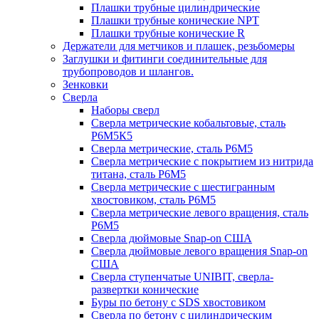
Плашки трубные цилиндрические
Плашки трубные конические NPT
Плашки трубные конические R
Держатели для метчиков и плашек, резьбомеры
Заглушки и фитинги соединительные для
трубопроводов и шлангов.
Зенковки
Сверла
Наборы сверл
Сверла метрические кобальтовые, сталь
Р6М5К5
Сверла метрические, сталь Р6М5
Сверла метрические с покрытием из нитрида
титана, сталь Р6М5
Сверла метрические с шестигранным
хвостовиком, сталь Р6М5
Сверла метрические левого вращения, сталь
Р6М5
Сверла дюймовые Snap-on США
Сверла дюймовые левого вращения Snap-on
США
Сверла ступенчатые UNIBIT, сверла-
развертки конические
Буры по бетону с SDS хвостовиком
Сверла по бетону с цилиндрическим