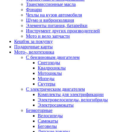
Трансмиссионные масла
Фонари
Чехлы на кузов автомобиля
Шумо и виброизоляция
Элементы питания, батарейки
Инструмент других производителей
Мото и вело запчасти
Кешбэк за покупку
Подарочные карты
Мото-, велотехника
С бензиновым двигателем
Снегоходы
Квадроциклы
Мотоциклы
Мопеды
Скутеры
С электрическим двигателем
Комплекты для электрификации
Электровелосипеды, велогибриды
Электросамокаты
Безмоторные
Велосипеды
Самокаты
Беговелы
Детские товары