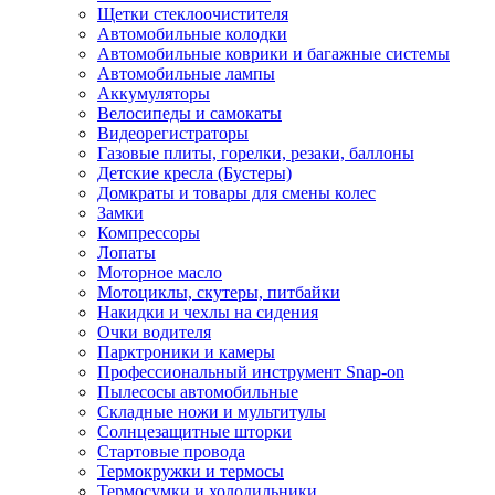
Щетки стеклоочистителя
Автомобильные колодки
Автомобильные коврики и багажные системы
Автомобильные лампы
Аккумуляторы
Велосипеды и самокаты
Видеорегистраторы
Газовые плиты, горелки, резаки, баллоны
Детские кресла (Бустеры)
Домкраты и товары для смены колес
Замки
Компрессоры
Лопаты
Моторное масло
Мотоциклы, скутеры, питбайки
Накидки и чехлы на сидения
Очки водителя
Парктроники и камеры
Профессиональный инструмент Snap-on
Пылесосы автомобильные
Складные ножи и мультитулы
Солнцезащитные шторки
Стартовые провода
Термокружки и термосы
Термосумки и холодильники