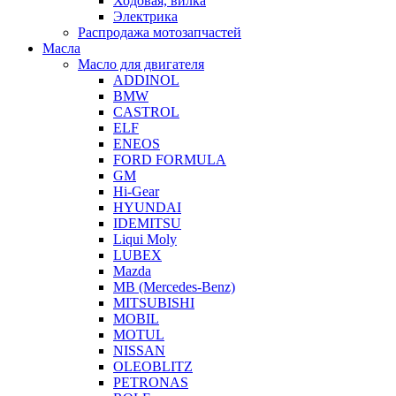
Ходовая, вилка
Электрика
Распродажа мотозапчастей
Масла
Масло для двигателя
ADDINOL
BMW
CASTROL
ELF
ENEOS
FORD FORMULA
GM
Hi-Gear
HYUNDAI
IDEMITSU
Liqui Moly
LUBEX
Mazda
MB (Mercedes-Вenz)
MITSUBISHI
MOBIL
MOTUL
NISSAN
OLEOBLITZ
PETRONAS