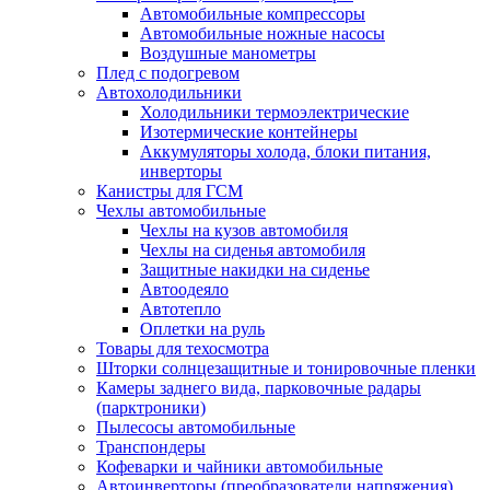
Автомобильные компрессоры
Автомобильные ножные насосы
Воздушные манометры
Плед с подогревом
Автохолодильники
Холодильники термоэлектрические
Изотермические контейнеры
Аккумуляторы холода, блоки питания,
инверторы
Канистры для ГСМ
Чехлы автомобильные
Чехлы на кузов автомобиля
Чехлы на сиденья автомобиля
Защитные накидки на сиденье
Автоодеяло
Автотепло
Оплетки на руль
Товары для техосмотра
Шторки солнцезащитные и тонировочные пленки
Камеры заднего вида, парковочные радары
(парктроники)
Пылесосы автомобильные
Транспондеры
Кофеварки и чайники автомобильные
Автоинверторы (преобразователи напряжения)