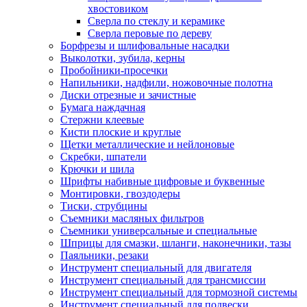
хвостовиком
Сверла по стеклу и керамике
Сверла перовые по дереву
Борфрезы и шлифовальные насадки
Выколотки, зубила, керны
Пробойники-просечки
Напильники, надфили, ножовочные полотна
Диски отрезные и зачистные
Бумага наждачная
Стержни клеевые
Кисти плоские и круглые
Щетки металлические и нейлоновые
Скребки, шпатели
Крючки и шила
Шрифты набивные цифровые и буквенные
Монтировки, гвоздодеры
Тиски, струбцины
Съемники масляных фильтров
Съемники универсальные и специальные
Шприцы для смазки, шланги, наконечники, тазы
Паяльники, резаки
Инструмент специальный для двигателя
Инструмент специальный для трансмиссии
Инструмент специальный для тормозной системы
Инструмент специальный для подвески