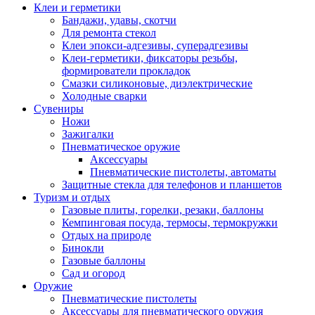
Клеи и герметики
Бандажи, удавы, скотчи
Для ремонта стекол
Клеи эпокси-адгезивы, суперадгезивы
Клеи-герметики, фиксаторы резьбы,
формирователи прокладок
Смазки силиконовые, диэлектрические
Холодные сварки
Сувениры
Ножи
Зажигалки
Пневматическое оружие
Аксессуары
Пневматические пистолеты, автоматы
Защитные стекла для телефонов и планшетов
Туризм и отдых
Газовые плиты, горелки, резаки, баллоны
Кемпинговая посуда, термосы, термокружки
Отдых на природе
Бинокли
Газовые баллоны
Сад и огород
Оружие
Пневматические пистолеты
Аксессуары для пневматического оружия