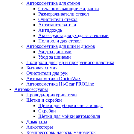
Автокосметика для стекол
Стеклоомывающие жидкости
Размораживатели стекол
Очистители стекол
Антизапотеватели
Антидождь
Аксессуары для ухода за стеклами
Полироли для стекол
Автокосметика для шин и дисков
Уход за дисками
Уход за шинами
Полироли для фар и прозрачного пластика
Бытовая химия
Очистители для рук
Автокосметика DoctorWax
Автокосметика Hi-Gear PROLine
Автоаксессуары
Провода-прикуриватели
Щетки и скребки
Щетки для уборки снега и льда
Скребки
Щетки для мойки автомобиля
Домкраты
Алкотестеры
Компрессоры, насосы, манометры