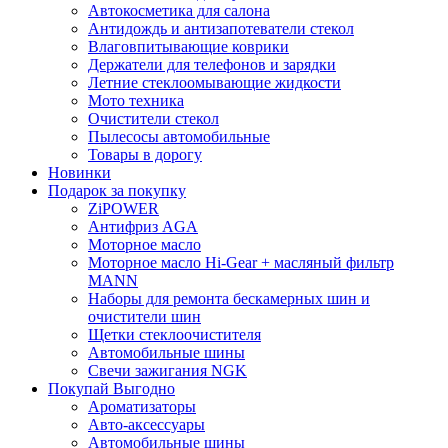
Автокосметика для салона
Антидождь и антизапотеватели стекол
Влаговпитывающие коврики
Держатели для телефонов и зарядки
Летние стеклоомывающие жидкости
Мото техника
Очистители стекол
Пылесосы автомобильные
Товары в дорогу
Новинки
Подарок за покупку
ZiPOWER
Антифриз AGA
Моторное масло
Моторное масло Hi-Gear + масляный фильтр
MANN
Наборы для ремонта бескамерных шин и
очистители шин
Щетки стеклоочистителя
Автомобильные шины
Свечи зажигания NGK
Покупай Выгодно
Ароматизаторы
Авто-аксессуары
Автомобильные шины