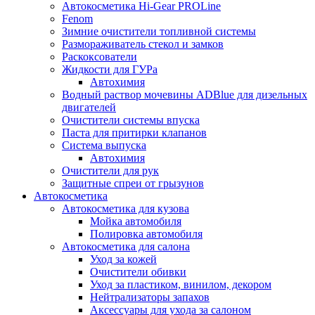
Автокосметика Hi-Gear PROLine
Fenom
Зимние очистители топливной системы
Размораживатель стекол и замков
Раскоксователи
Жидкости для ГУРа
Автохимия
Водный раствор мочевины ADBlue для дизельных
двигателей
Очистители системы впуска
Паста для притирки клапанов
Система выпуска
Автохимия
Очистители для рук
Защитные спреи от грызунов
Автокосметика
Автокосметика для кузова
Мойка автомобиля
Полировка автомобиля
Автокосметика для салона
Уход за кожей
Очистители обивки
Уход за пластиком, винилом, декором
Нейтрализаторы запахов
Аксессуары для ухода за салоном