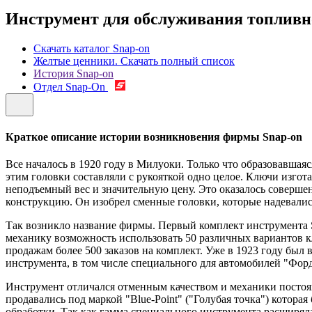
Инструмент для обслуживания топливн
Скачать каталог Snap-on
Желтые ценники. Скачать полный список
История Snap-on
Отдел Snap-On
Краткое описание истории возникновения фирмы Snap-on
Все началось в 1920 году в Милуоки. Только что образовавш
этим головки составляли с рукояткой одно целое. Ключи изго
неподъемный вес и значительную цену. Это оказалось совер
конструкцию. Он изобрел сменные головки, которые надевались 
Так возникло название фирмы. Первый комплект инструмента Sn
механику возможность использовать 50 различных вариантов кл
продажам более 500 заказов на комплект. Уже в 1923 году бы
инструмента, в том числе специального для автомобилей "Форд
Инструмент отличался отменным качеством и механики постоян
продавались под маркой "Blue-Point" ("Голубая точка") котора
обработки. Так как гамма специального инструмента расширяла