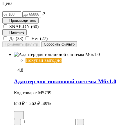
Цена
₽
Производитель
SNAP-ON (
60
)
Наличие
Да (
33
)
Нет (
27
)
Покупай выгодно
4.8
Адаптер для топливной системы M6x1.0
Код товара:
M5799
650 ₽
1 262 ₽
-49%