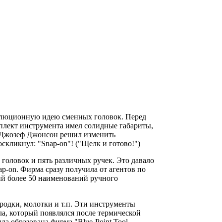
волюционную идею сменных головок. Перед
мплект инструмента имел солидные габариты,
- Джозеф Джонсон решил изменить
скликнул: "Snap-on"! ("Щелк и готово!")
головок и пять различных ручек. Это давало
ap-on. Фирма сразу получила от агентов по
ий более 50 наименований ручного
родки, молотки и т.п. Эти инструменты
лла, который появлялся после термической
ла образована фирма "Blue-Point Tool