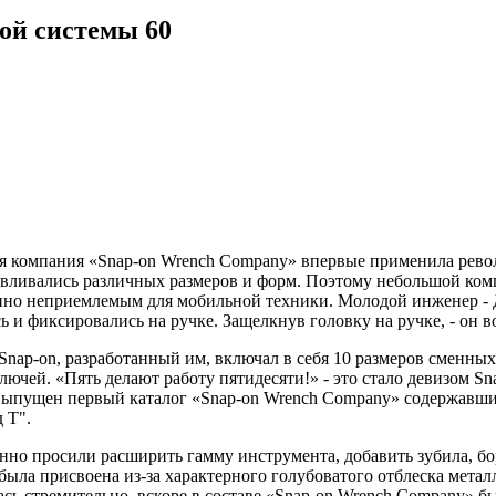
ой системы
60
аяся компания «Snap-on Wrench Company» впервые применила ре
тавливались различных размеров и форм. Поэтому небольшой ко
шенно неприемлемым для мобильной техники. Молодой инженер 
и фиксировались на ручке. Защелкнув головку на ручке, - он во
ap-on, разработанный им, включал в себя 10 размеров сменных 
ючей. «Пять делают работу пятидесяти!» - это стало девизом Sn
л выпущен первый каталог «Snap-on Wrench Company» содержавш
 Т".
но просили расширить гамму инструмента, добавить зубила, бо
я была присвоена из-за характерного голубоватого отблеска мета
сь стремительно, вскоре в составе «Snap-on Wrench Company» бы